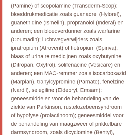
(Pamine) of scopolamine (Transderm-Scop);
bloeddrukmedicatie zoals guanadrel (Hylorel),
guanethidine (Ismelin), propranolol (Inderal) en
anderen; een bloedverdunner zoals warfarine
(Coumadin); luchtwegverwijders zoals
ipratropium (Atrovent) of tiotropium (Spiriva);
blaas of urinaire medicijnen zoals oxybutynine
(Ditropan, Oxytrol), solifenacine (Vesicare) en
anderen; een MAO-remmer zoals isocarboxazid
(Marplan), tranylcypromine (Parnate), fenelzine
(Nardil), selegiline (Eldepryl, Emsam);
geneesmiddelen voor de behandeling van de
ziekte van Parkinson, rustelozebeensyndroom
of hypofyse (prolactinoom); geneesmiddel voor
de behandeling van maagzweer of prikkelbare
darmsyndroom, zoals dicyclomine (Bentyl),