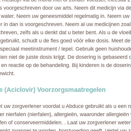
s voorgeschreven door uw arts. Neem dit medicijn via d
 water. Neem uw geneesmiddel regelmatig in. Neem uw
er in dan is voorgeschreven. Neem al uw medicijnen zoal
hreven, zelfs als u denkt dat u beter bent. Als u de vloe
 gebruikt, schudt u de fles goed vóór elke dosis. Meet de
speciaal meetinstrument / lepel. Gebruik geen huishoude
ien niet de juiste dosis krijgt. De dosering is gebaseer
 en reactie op de behandeling. Bij kinderen is de doser
ewicht.
 (Aciclovir) Voorzorgsmaatregelen
t uw zorgverlener voordat u Abduce gebruikt als u een ni
r nierfalen (nierfalen), allergieën, waaronder allergieën
ffen of conserveermiddelen. . Laat uw zorgverlener wete
denkt zwanger te worden, borstvoeding geeft. Vertel uw 