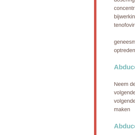
concentr
bijwerki
tenofovi
geneesmi
optreden
Abduce
Neem de 
volgende
volgende
maken
Abduce