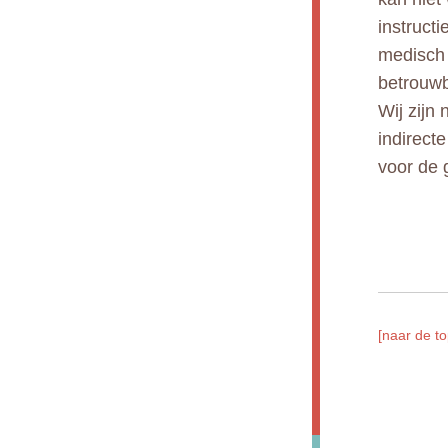
instruct
medisch 
betrouwb
Wij zijn 
indirect
voor de 
[naar de to