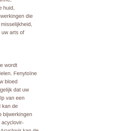
e huid,
jwerkingen die
misselijkheid,
uw arts of
ce wordt
elen. Fenytoïne
uw bloed
gelijk dat uw
ulp van een
d kan de
p bijwerkingen
acyclovir-
 Acyclovir kan de