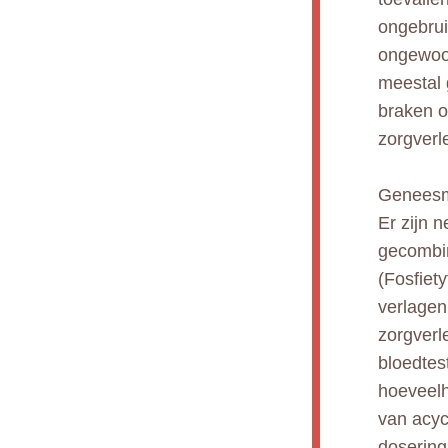
ongebrui
ongewoon
meestal 
braken o
zorgverle
Geneesmi
Er zijn 
gecombi
(Fosfiet
verlagen
zorgverl
bloedtes
hoeveelh
van acyc
dosering