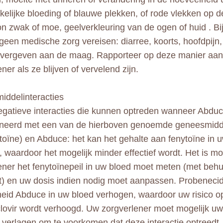
kelijke bloeding of blauwe plekken, of rode vlekken op d
 zwak of moe, geelverkleuring van de ogen of huid . Bi
geen medische zorg vereisen: diarree, koorts, hoofdpijn, 
vergeven aan de maag. Rapporteer op deze manier aan 
ner als ze blijven of vervelend zijn.
ddelinteracties
negatieve interacties die kunnen optreden wanneer Abdu
neerd met een van de hierboven genoemde geneesmidd
ytoïne) en Abduce: het kan het gehalte aan fenytoïne in 
, waardoor het mogelijk minder effectief wordt. Het is mo
ener het fenytoïnepeil in uw bloed moet meten (met beh
t) en uw dosis indien nodig moet aanpassen. Probeneci
eid Abduce in uw bloed verhogen, waardoor uw risico o
lovir wordt verhoogd. Uw zorgverlener moet mogelijk uw 
 verlagen om te voorkomen dat deze interactie optreedt.