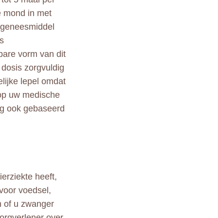
e mond in met
 geneesmiddel
s
ibare vorm van dit
 dosis zorgvuldig
lijke lepel omdat
d op uw medische
ing ook gebaseerd
erziekte heeft,
 voor voedsel,
n of u zwanger
zorgverlener over