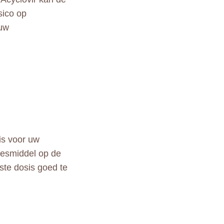
sico op
 uw
is voor uw
eesmiddel op de
ste dosis goed te