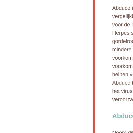
Abduce i
vergelij
voor de 
Herpes s
gordelro
mindere 
voorkome
voorkome
helpen v
Abduce b
het viru
veroorza
Abduce
Neem dit