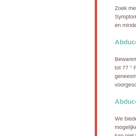
Zoek med
Symptome
en minde
Abduce
Bewaren 
tot 77 °
geneesmi
voorgesc
Abduce
We biede
mogelijk
kan niet