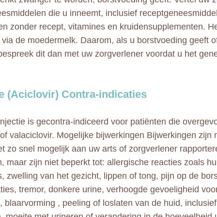
eesmiddelen die u inneemt, inclusief receptgeneesmidde
en zonder recept, vitamines en kruidensupplementen. He
 via de moedermelk. Daarom, als u borstvoeding geeft of
 bespreek dit dan met uw zorgverlener voordat u het ge
 (Aciclovir) Contra-indicaties
njectie is gecontra-indiceerd voor patiënten die overgev
 of valaciclovir. Mogelijke bijwerkingen Bijwerkingen zijn 
t zo snel mogelijk aan uw arts of zorgverlener rapporte
 maar zijn niet beperkt tot: allergische reacties zoals hui
, zwelling van het gezicht, lippen of tong, pijn op de bor
aties, tremor, donkere urine, verhoogde gevoeligheid voo
, blaarvorming , peeling of loslaten van de huid, inclusie
n, moeite met urineren of verandering in de hoeveelheid 