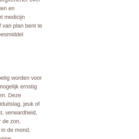
len en
t medicijn
 van plan bent te
neesmiddel
oelig worden voor
mogelijk ernstig
ren. Deze
duitslag, jeuk of
st, verwardheid,
r de zon,
f in de mond,
urine,