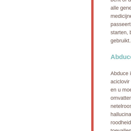
alle gen
medicijn
passeert
starten,
gebruikt.
Abduce
Abduce i
aciclovir
en u moe
omvatten,
netelroos
hallucin
roodheid
toevalle