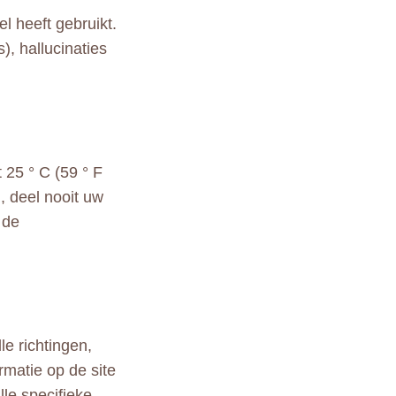
l heeft gebruikt.
, hallucinaties
 25 ° C (59 ° F
, deel nooit uw
 de
le richtingen,
rmatie op de site
lle specifieke