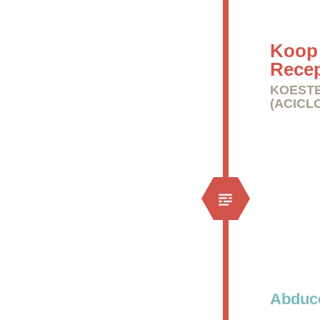
Koop 
Rece
KOESTE
(ACICL
Abduce