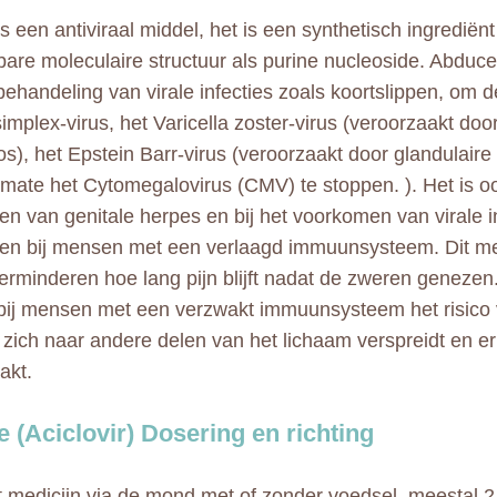
s een antiviraal middel, het is een synthetisch ingrediën
kbare moleculaire structuur als purine nucleoside. Abduce
behandeling van virale infecties zoals koortslippen, om d
implex-virus, het Varicella zoster-virus (veroorzaakt do
os), het Epstein Barr-virus (veroorzaakt door glandulaire 
mate het Cytomegalovirus (CMV) te stoppen. ). Het is ook
n van genitale herpes en bij het voorkomen van virale in
n bij mensen met een verlaagd immuunsysteem. Dit me
erminderen hoe lang pijn blijft nadat de zweren geneze
ij mensen met een verzwakt immuunsysteem het risico 
s zich naar andere delen van het lichaam verspreidt en er
akt.
 (Aciclovir) Dosering en richting
 medicijn via de mond met of zonder voedsel, meestal 2 