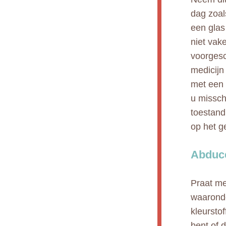
dag zoal
een glas
niet vak
voorgesc
medicijn
met een 
u missch
toestand
op het g
Abduce
Praat me
waaronde
kleursto
bent of 