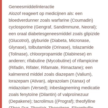
Geneesmiddelinteractie
Alozof reageert op medicijnen als: een
bloedverdunner zoals warfarine (Coumadin)
cyclosporine (Gengraf, Sandimmune, Neoral);
een oraal diabetesgeneesmiddel zoals glipizide
(Glucotrol), glyburide (Diabeta, Micronase,
Glynase), tolbutamide (Orinase), tolazamide
(Tolinase), chloorpropamide (Diabinese) en
anderen; rifabutine (Mycobutine) of rifampicine
(Rifadin, Rifater, Rifamate, Rimactane); een
kalmerend middel zoals diazepam (Valium),
lorazepam (Ativan), alprazolam (Xanax) of
midazolam (Versed); inbeslagneming medicatie
zoals fenytoïne (Dilantin) of valproïnezuur
(Depakene); tacrolimus ((Prograf); theofylline