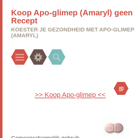
Koop Apo-glimep (Amaryl) geen
Recept
KOESTER JE GEZONDHEID MET APO-GLIMEP
(AMARYL)
Menu
Widgets
Search
>> Koop Apo-glimep <<