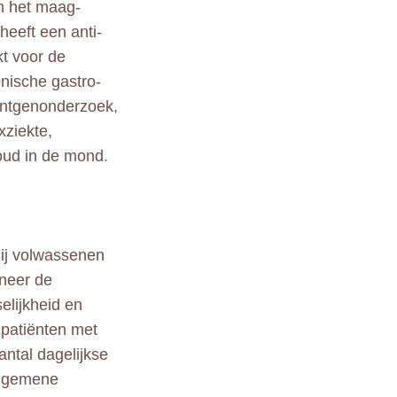
n het maag-
eeft een anti-
kt voor de
nische gastro-
röntgenonderzoek,
xziekte,
oud in de mond.
Bij volwassenen
neer de
elijkheid en
 patiënten met
aantal dagelijkse
algemene