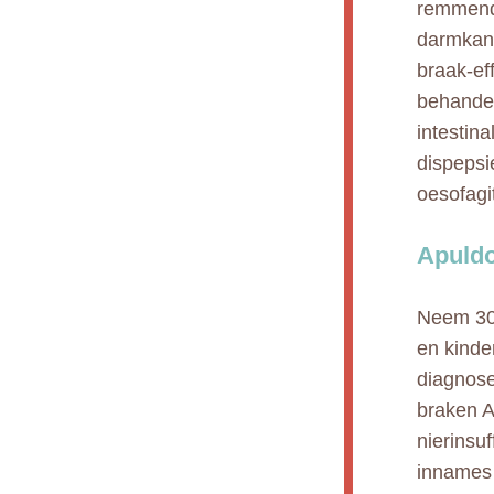
remmende
darmkana
braak-ef
behandel
intestin
dispepsi
oesofagi
Apuldo
Neem 30 
en kinde
diagnose
braken A
nierinsuf
innames 