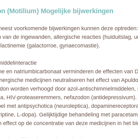
n (Motilium) Mogelijke bijwerkingen
eest voorkomende bijwerkingen kunnen deze optreden:
van de ingewanden, allergische reacties (huiduitslag, urt
lactinemie (galactorroe, gynaecomastie).
ddelinteractie
ne en natriumbicarbonaat verminderen de effecten van 
inergische medicijnen neutraliseren het effect van Apuld
don worden verhoogd door azol-antischimmelmiddelen, 
ica, HIV-proteaseremmers, nefazodon (antidepressivum).
el met antipsychotica (neuroleptica), dopaminereceptor
iptine, L-dopa). Gelijktijdige behandeling met paracetam
 effect op de concentratie van deze medicijnen in het bl