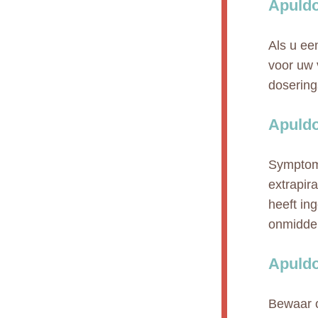
Apuldo
Als u een
voor uw 
doserin
Apuldo
Symptome
extrapira
heeft i
onmiddel
Apuldo
Bewaar o