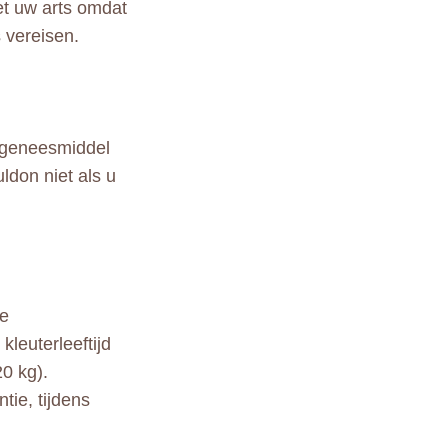
et uw arts omdat
 vereisen.
 geneesmiddel
ldon niet als u
he
leuterleeftijd
0 kg).
tie, tijdens