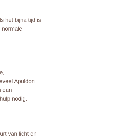
het bijna tijd is
w normale
e,
 teveel Apuldon
m dan
hulp nodig.
rt van licht en