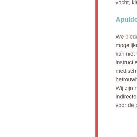
vocht, k
Apuldo
We biede
mogelijk
kan niet
instruct
medisch 
betrouwb
Wij zijn 
indirect
voor de 