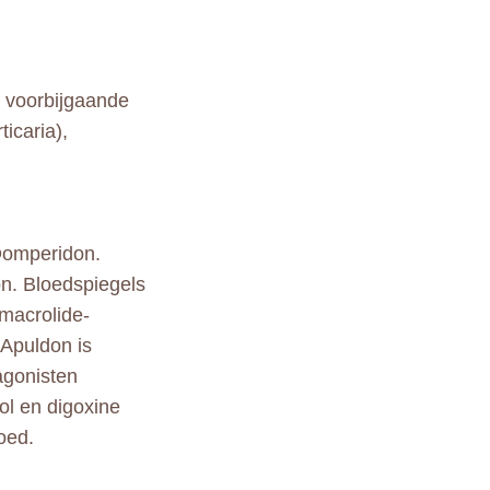
 voorbijgaande
icaria),
Domperidon.
on. Bloedspiegels
macrolide-
 Apuldon is
agonisten
ol en digoxine
oed.