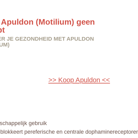
Apuldon (Motilium) geen
pt
R JE GEZONDHEID MET APULDON
IUM)
>> Koop Apuldon <<
chappelijk gebruik
blokkeert pereferische en centrale dophaminereceptoren