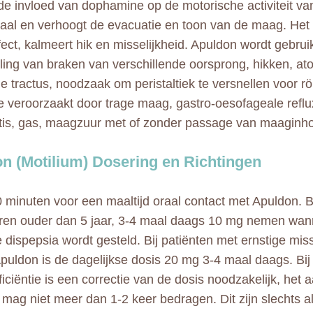
 invloed van dophamine op de motorische activiteit va
al en verhoogt de evacuatie en toon van de maag. Het h
fect, kalmeert hik en misselijkheid. Apuldon wordt gebrui
ing van braken van verschillende oorsprong, hikken, ato
ale tractus, noodzaak om peristaltiek te versnellen voor 
e veroorzaakt door trage maag, gastro-oesofageale reflu
tis, gas, maagzuur met of zonder passage van maaginh
n (Motilium) Dosering en Richtingen
minuten voor een maaltijd oraal contact met Apuldon. 
ren ouder dan 5 jaar, 3-4 maal daags 10 mg nemen wan
 dispepsia wordt gesteld. Bij patiënten met ernstige miss
puldon is de dagelijkse dosis 20 mg 3-4 maal daags. Bij
ficiëntie is een correctie van de dosis noodzakelijk, het 
mag niet meer dan 1-2 keer bedragen. Dit zijn slechts 