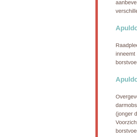
aanbevel
verschil
Apuldo
Raadplee
inneemt 
borstvoe
Apuldo
Overgevo
darmobst
(jonger 
Voorzicht
borstvoe