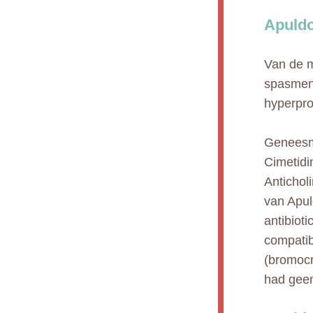
Apuldo
Van de m
spasmen 
hyperpro
Geneesmi
Cimetidi
Antichol
van Apul
antibiot
compatib
(bromocr
had geen