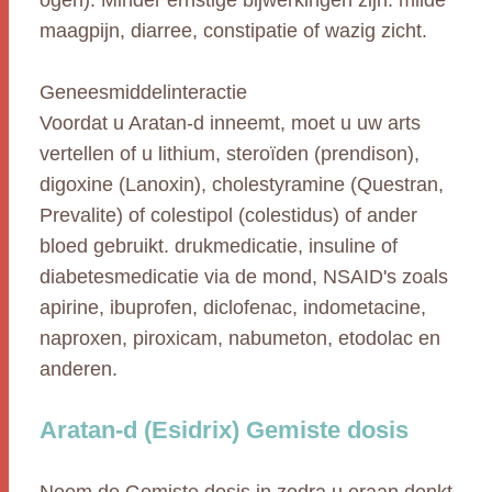
ogen). Minder ernstige bijwerkingen zijn: milde
maagpijn, diarree, constipatie of wazig zicht.
Geneesmiddelinteractie
Voordat u Aratan-d inneemt, moet u uw arts
vertellen of u lithium, steroïden (prendison),
digoxine (Lanoxin), cholestyramine (Questran,
Prevalite) of colestipol (colestidus) of ander
bloed gebruikt. drukmedicatie, insuline of
diabetesmedicatie via de mond, NSAID's zoals
apirine, ibuprofen, diclofenac, indometacine,
naproxen, piroxicam, nabumeton, etodolac en
anderen.
Aratan-d (Esidrix) Gemiste dosis