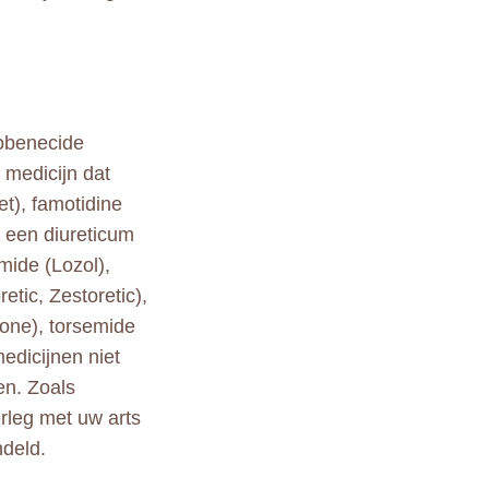
obenecide
 medicijn dat
t), famotidine
f een diureticum
mide (Lozol),
tic, Zestoretic),
tone), torsemide
edicijnen niet
en. Zoals
rleg met uw arts
deld.