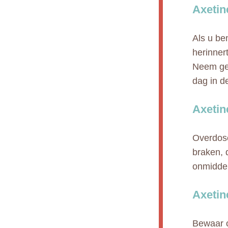
Axetin
Als u be
herinnert
Neem gee
dag in de
Axetin
Overdose
braken, 
onmiddel
Axetin
Bewaar o