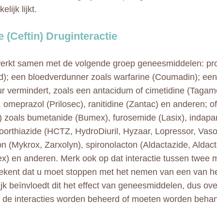
lijk lijkt.
e (Ceftin) Druginteractie
werkt samen met de volgende groep geneesmiddelen: pr
); een bloedverdunner zoals warfarine (Coumadin); een
 vermindert, zoals een antacidum of cimetidine (Tagame
, omeprazol (Prilosec), ranitidine (Zantac) en anderen; o
l) zoals bumetanide (Bumex), furosemide (Lasix), indapa
oorthiazide (HCTZ, HydroDiuril, Hyzaar, Lopressor, Vasore
n (Mykrox, Zarxolyn), spironolacton (Aldactazide, Aldac
) en anderen. Merk ook op dat interactie tussen twee m
etekent dat u moet stoppen met het nemen van een van h
jk beïnvloedt dit het effect van geneesmiddelen, dus ove
 de interacties worden beheerd of moeten worden behan