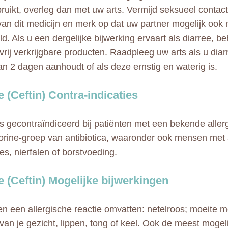
bruikt, overleg dan met uw arts. Vermijd seksueel contact
van dit medicijn en merk op dat uw partner mogelijk oo
d. Als u een dergelijke bijwerking ervaart als diarree, 
vrij verkrijgbare producten. Raadpleeg uw arts als u diar
an 2 dagen aanhoudt of als deze ernstig en waterig is.
e (Ceftin) Contra-indicaties
is gecontraïndiceerd bij patiënten met een bekende aller
orine-groep van antibiotica, waaronder ook mensen met a
nes, nierfalen of borstvoeding.
e (Ceftin) Mogelijke bijwerkingen
n een allergische reactie omvatten: netelroos; moeite 
 van je gezicht, lippen, tong of keel. Ook de meest mogel