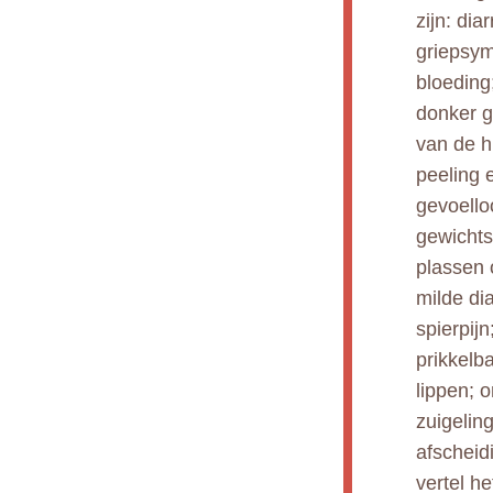
zijn: dia
griepsym
bloeding;
donker g
van de h
peeling e
gevoelloo
gewichts
plassen 
milde di
spierpijn
prikkelb
lippen; 
zuigeling
afscheid
vertel h