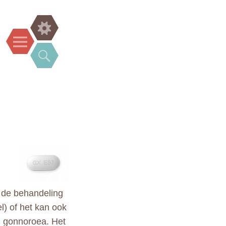
Widgets
Menu
Search
r de behandeling
el) of het kan ook
n gonnoroea. Het