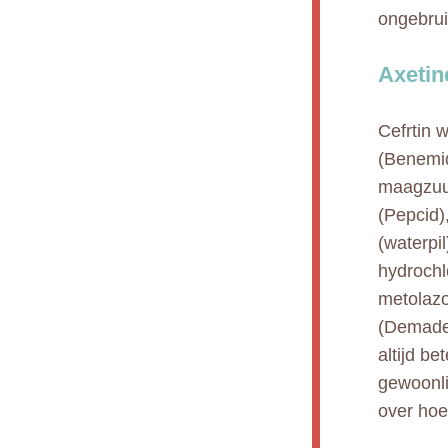
ongebruike
Axetin
Cefrtin 
(Benemid
maagzuur
(Pepcid)
(waterpi
hydrochl
metolazo
(Demadex
altijd b
gewoonli
over hoe