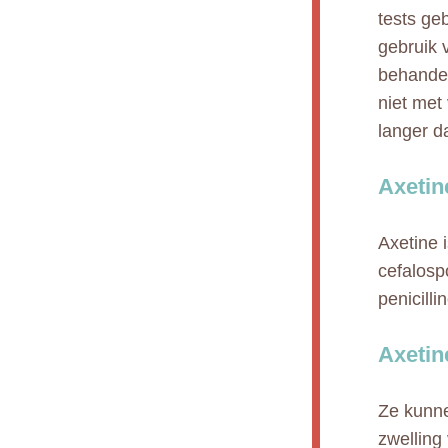
tests ge
gebruik 
behandel
niet met 
langer d
Axetin
Axetine 
cefalosp
penicilli
Axetin
Ze kunne
zwelling