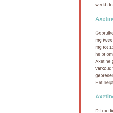
werkt do
Axetin
Gebruike
mg tweem
mg tot 1
helpt om
Axetine 
verkoudh
gepresen
Het helpt
Axetin
Dit medi