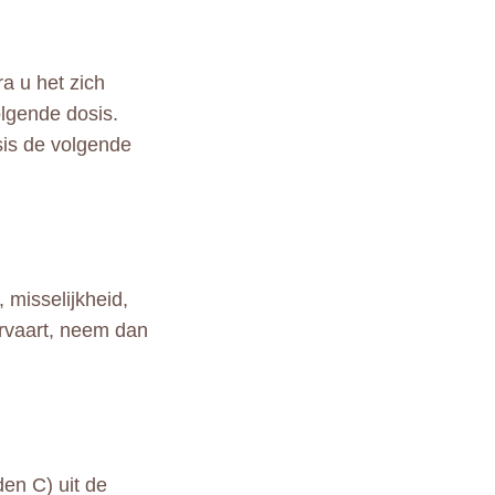
ra u het zich
volgende dosis.
sis de volgende
 misselijkheid,
ervaart, neem dan
en C) uit de