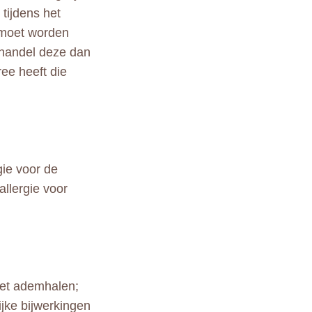
 tijdens het
k moet worden
behandel deze dan
ree heeft die
gie voor de
llergie voor
met ademhalen;
ijke bijwerkingen