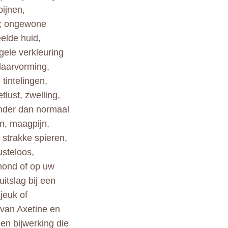
pijnen,
n; ongewone
eelde huid,
gele verkleuring
blaarvorming,
 tintelingen,
tlust, zwelling,
inder dan normaal
en, maagpijn,
 strakke spieren,
usteloos,
 mond of op uw
itslag bij een
 jeuk of
 van Axetine en
en bijwerking die