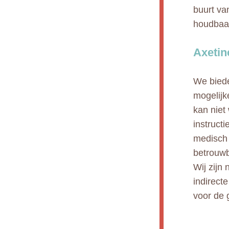
buurt va
houdbaa
Axetin
We biede
mogelijk
kan niet
instruct
medisch 
betrouwb
Wij zijn 
indirect
voor de 