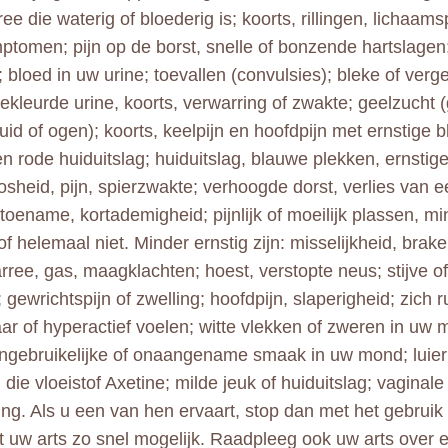
rree die waterig of bloederig is; koorts, rillingen, lichaams
ptomen; pijn op de borst, snelle of bonzende hartslage
 bloed in uw urine; toevallen (convulsies); bleke of verg
ekleurde urine, koorts, verwarring of zwakte; geelzucht (
uid of ogen); koorts, keelpijn en hoofdpijn met ernstige 
n rode huiduitslag; huiduitslag, blauwe plekken, ernstige
sheid, pijn, spierzwakte; verhoogde dorst, verlies van ee
toename, kortademigheid; pijnlijk of moeilijk plassen, m
of helemaal niet. Minder ernstig zijn: misselijkheid, brak
arree, gas, maagklachten; hoest, verstopte neus; stijve of
; gewrichtspijn of zwelling; hoofdpijn, slaperigheid; zich r
aar of hyperactief voelen; witte vlekken of zweren in uw
ongebruikelijke of onaangename smaak in uw mond; luieru
 die vloeistof Axetine; milde jeuk of huiduitslag; vaginale
ing. Als u een van hen ervaart, stop dan met het gebruik
et uw arts zo snel mogelijk. Raadpleeg ook uw arts over e