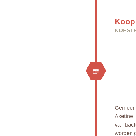
Koop 
KOESTE
Gemeens
Axetine 
van bacte
worden g