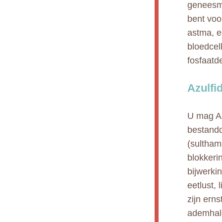
geneesmi
bent voo
astma, e
bloedcell
fosfaatd
Azulfi
U mag Az
bestandd
(sultham
blokkeri
bijwerki
eetlust, 
zijn erns
ademhale