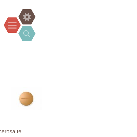
Widgets
Menu
Search
lcerosa te