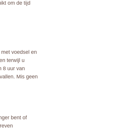
kt om de tijd
t met voedsel en
n terwijl u
n 8 uur van
evallen. Mis geen
nger bent of
hreven