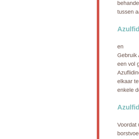
behandel
tussen a
Azulfi
en
Gebruik 
een vol 
Azuflidi
elkaar t
enkele d
Azulfi
Voordat 
borstvoe