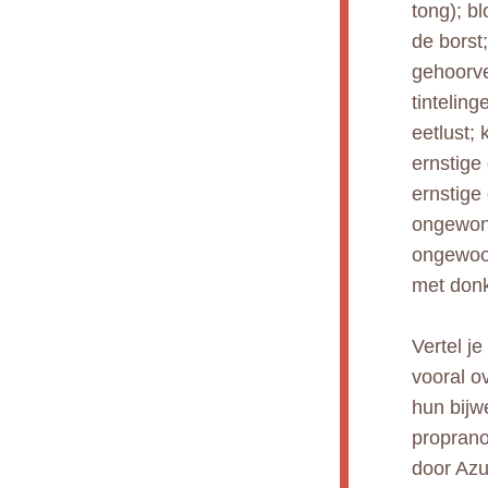
tong); b
de borst;
gehoorve
tintelin
eetlust;
ernstige
ernstige
ongewone
ongewoon
met donk
Vertel j
vooral ov
hun bijw
proprano
door Azu