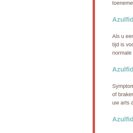
toeneme
Azulfi
Als u ee
tijd is 
normale 
Azulfi
Symptome
of brake
uw arts 
Azulfi