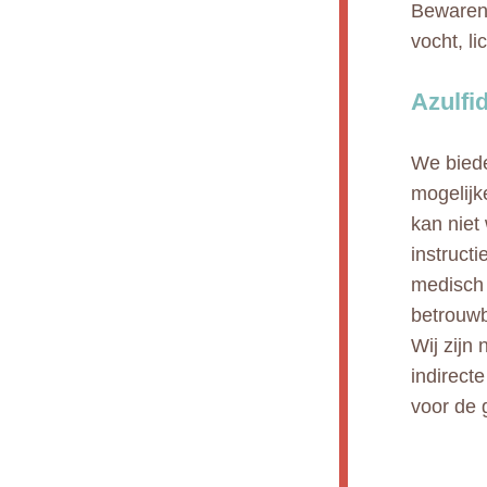
Bewaren 
vocht, li
Azulfi
We biede
mogelijk
kan niet
instruct
medisch 
betrouwb
Wij zijn 
indirect
voor de 