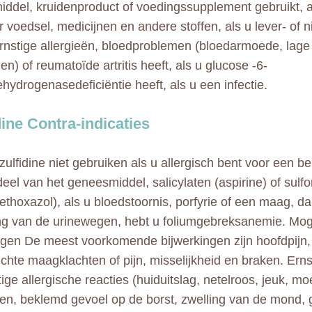
ddel, kruidenproduct of voedingssupplement gebruikt, al
r voedsel, medicijnen en andere stoffen, als u lever- of 
rnstige allergieën, bloedproblemen (bloedarmoede, lage 
en) of reumatoïde artritis heeft, als u glucose -6-
ehydrogenasedeficiëntie heeft, als u een infectie.
dine Contra-indicaties
ulfidine niet gebruiken als u allergisch bent voor een b
eel van het geneesmiddel, salicylaten (aspirine) of sul
ethoxazol), als u bloedstoornis, porfyrie of een maag, d
ng van de urinewegen, hebt u foliumgebreksanemie. Mog
ngen De meest voorkomende bijwerkingen zijn hoofdpijn
lichte maagklachten of pijn, misselijkheid en braken. Ern
tige allergische reacties (huiduitslag, netelroos, jeuk, mo
n, beklemd gevoel op de borst, zwelling van de mond, ge