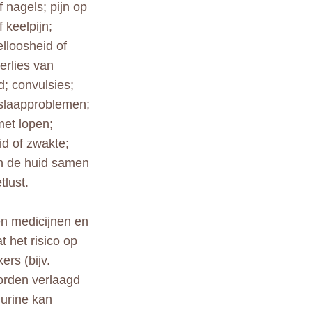
 nagels; pijn op
 keelpijn;
lloosheid of
erlies van
d; convulsies;
 slaapproblemen;
et lopen;
d of zwakte;
an de huid samen
tlust.
en medicijnen en
t het risico op
rs (bijv.
worden verlaagd
 urine kan