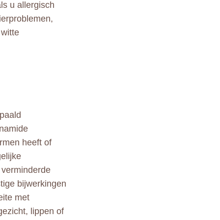
s u allergisch
nierproblemen,
witte
epaald
fonamide
armen heeft of
elijke
, verminderde
stige bijwerkingen
eite met
zicht, lippen of