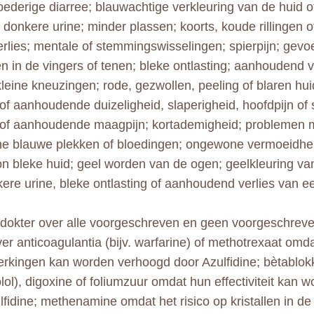
loederige diarree; blauwachtige verkleuring van de huid of
 donkere urine; minder plassen; koorts, koude rillingen of
rlies; mentale of stemmingswisselingen; spierpijn; gevoe
gen in de vingers of tenen; bleke ontlasting; aanhoudend v
 kleine kneuzingen; rode, gezwollen, peeling of blaren hui
 of aanhoudende duizeligheid, slaperigheid, hoofdpijn of
 of aanhoudende maagpijn; kortademigheid; problemen m
 blauwe plekken of bloedingen; ongewone vermoeidhei
 bleke huid; geel worden van de ogen; geelkleuring v
ere urine, bleke ontlasting of aanhoudend verlies van ee
e dokter over alle voorgeschreven en geen voorgeschrev
er anticoagulantia (bijv. warfarine) of methotrexaat omda
erkingen kan worden verhoogd door Azulfidine; bètablokke
lol), digoxine of foliumzuur omdat hun effectiviteit kan 
lfidine; methenamine omdat het risico op kristallen in de