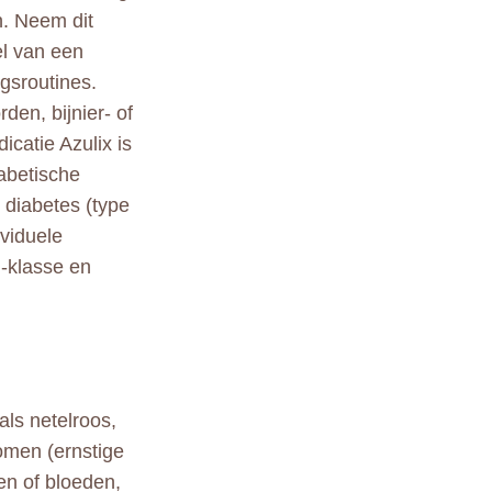
n. Neem dit
el van een
ngsroutines.
den, bijnier- of
icatie Azulix is
abetische
 diabetes (type
ividuele
m-klasse en
als netelroos,
tomen (ernstige
en of bloeden,