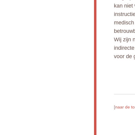
kan niet
instruct
medisch 
betrouwb
Wij zijn 
indirect
voor de 
[naar de to