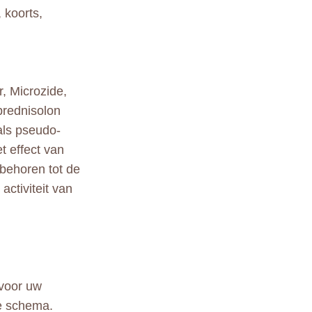
 koorts,
r, Microzide,
prednisolon
als pseudo-
t effect van
 behoren tot de
ctiviteit van
 voor uw
e schema.