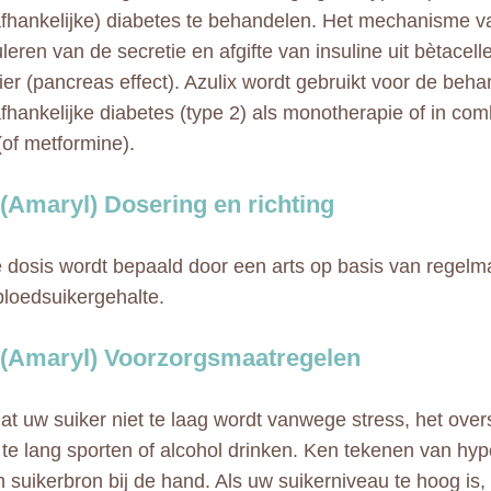
afhankelijke) diabetes te behandelen. Het mechanisme va
leren van de secretie en afgifte van insuline uit bètacel
lier (pancreas effect). Azulix wordt gebruikt voor de beha
afhankelijke diabetes (type 2) als monotherapie of in com
(of metformine).
 (Amaryl) Dosering en richting
 dosis wordt bepaald door een arts op basis van regelm
bloedsuikergehalte.
 (Amaryl) Voorzorgsmaatregelen
at uw suiker niet te laag wordt vanwege stress, het ove
, te lang sporten of alcohol drinken. Ken tekenen van hy
 suikerbron bij de hand. Als uw suikerniveau te hoog is, 