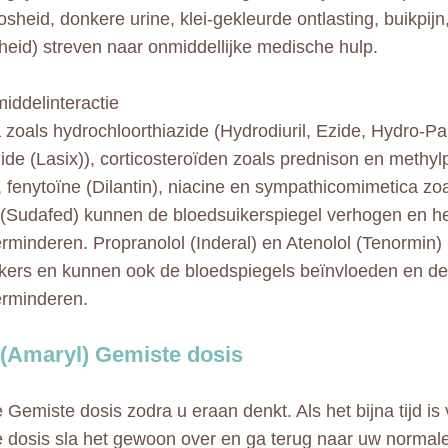
sheid, donkere urine, klei-gekleurde ontlasting, buikpijn,
kheid) streven naar onmiddellijke medische hulp.
ddelinteractie
a zoals hydrochloorthiazide (Hydrodiuril, Ezide, Hydro-Pa
de (Lasix)), corticosteroïden zoals prednison en methyl
, fenytoïne (Dilantin), niacine en sympathicomimetica zo
 (Sudafed) kunnen de bloedsuikerspiegel verhogen en he
erminderen. Propranolol (Inderal) en Atenolol (Tenormin)
kers en kunnen ook de bloedspiegels beïnvloeden en de a
erminderen.
 (Amaryl) Gemiste dosis
Gemiste dosis zodra u eraan denkt. Als het bijna tijd is
 dosis sla het gewoon over en ga terug naar uw normal