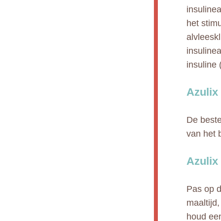
insuline
het stimu
alvleesk
insuline
insuline 
Azulix
De beste
van het 
Azulix
Pas op d
maaltijd
houd een