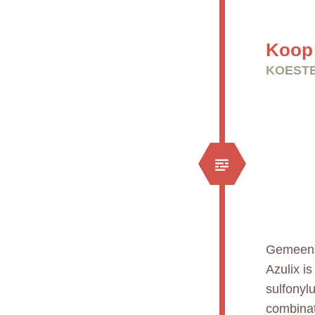
Koop 
KOESTE
Gemeens
Azulix i
sulfonyl
combinat