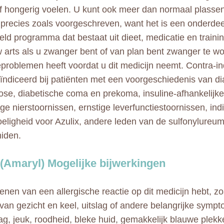
of hongerig voelen. U kunt ook meer dan normaal plasse
 precies zoals voorgeschreven, want het is een onderde
eld programma dat bestaat uit dieet, medicatie en traini
w arts als u zwanger bent of van plan bent zwanger te wor
problemen heeft voordat u dit medicijn neemt. Contra-ind
ïndiceerd bij patiënten met een voorgeschiedenis van di
ose, diabetische coma en prekoma, insuline-afhankelijke
ige nierstoornissen, ernstige leverfunctiestoornissen, ind
eligheid voor Azulix, andere leden van de sulfonylureu
iden.
 (Amaryl) Mogelijke bijwerkingen
kenen van een allergische reactie op dit medicijn hebt, zo
 van gezicht en keel, uitslag of andere belangrijke symp
lag, jeuk, roodheid, bleke huid, gemakkelijk blauwe plekk