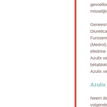
gevoelloo
misselij
Geneesmi
Diuretic
Furosemi
(Medrol)
efedrine
Azulix v
bètablok
Azulix v
Azulix
Neem de 
volgende