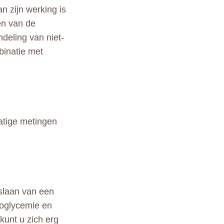
n zijn werking is
len van de
ndeling van niet-
binatie met
atige metingen
rslaan van een
poglycemie en
kunt u zich erg