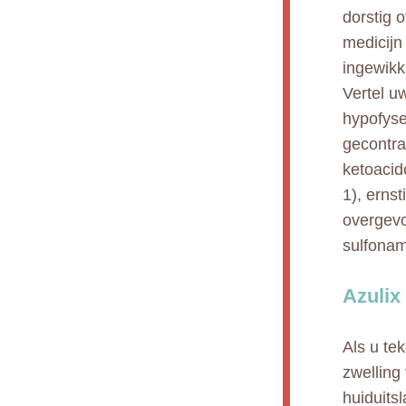
dorstig 
medicijn
ingewikk
Vertel u
hypofyse
gecontra
ketoacid
1), ernst
overgevo
sulfonam
Azulix
Als u te
zwelling
huiduits