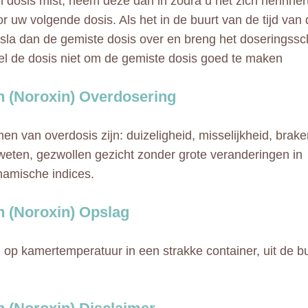
n dosis mist, neem deze dan in zodra u het zich herinnert,
oor uw volgende dosis. Als het in de buurt van de tijd va
, sla dan de gemiste dosis over en breng het doseringss
l de dosis niet om de gemiste dosis goed te maken
n (Noroxin) Overdosering
n van overdosis zijn: duizeligheid, misselijkheid, brake
weten, gezwollen gezicht zonder grote veranderingen in
amische indices.
n (Noroxin) Opslag
op kamertemperatuur in een strakke container, uit de b