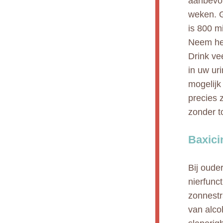
aanbevol
weken. G
is 800 m
Neem het
Drink ve
in uw ur
mogelijk
precies 
zonder t
Baxici
Bij oude
nierfunct
zonnestr
van alco