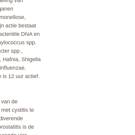
deling van
rganen
almonellose,
n actie bestaat
bacteriële DNA en
hylococcus spp.
cter spp.,
, Hafnia, Shigella
influenzae,
s 12 uur actief.
 van de
et cystitis te
idiverende
ostatitis is de