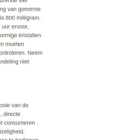
urende vier
ing van gonorroe
is 800 milligram.
 uur ervoor.
ormige kristallen
en moeten
controleren. Neem
ndeling niet
trole van de
, directe
het consumeren
zeligheid,