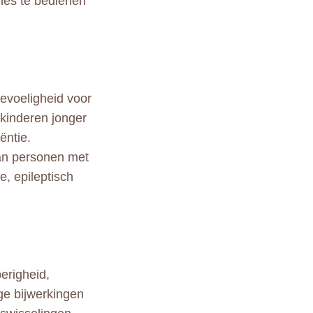
nes te bedienen
evoeligheid voor
kinderen jonger
ëntie.
an personen met
e, epileptisch
erigheid,
ge bijwerkingen