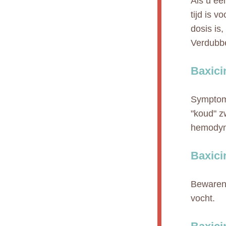
Als u ee
tijd is v
dosis is
Verdubbe
Baxici
Symptome
"koud" z
hemodyn
Baxici
Bewaren 
vocht.