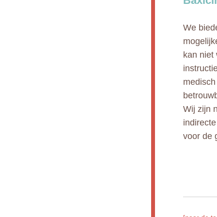
Baxici
We biede
mogelijk
kan niet
instruct
medisch 
betrouwb
Wij zijn 
indirect
voor de 