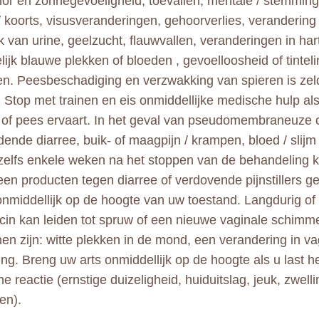
emor en zonnegevoeligheid, toevallen, mentale / stemmin
 / koorts, visusveranderingen, gehoorverlies, verandering
ijk van urine, geelzucht, flauwvallen, veranderingen in har
ijk blauwe plekken of bloeden , gevoelloosheid of tintel
n. Peesbeschadiging en verzwakking van spieren is z
. Stop met trainen en eis onmiddellijke medische hulp als
 of pees ervaart. In het geval van pseudomembraneuze co
ende diarree, buik- of maagpijn / krampen, bloed / slijm 
 zelfs enkele weken na het stoppen van de behandeling 
en producten tegen diarree of verdovende pijnstillers g
onmiddellijk op de hoogte van uw toestand. Langdurig of
cin kan leiden tot spruw of een nieuwe vaginale schimmel
n zijn: witte plekken in de mond, een verandering in va
ing. Breng uw arts onmiddellijk op de hoogte als u last h
he reactie (ernstige duizeligheid, huiduitslag, jeuk, zwell
en).