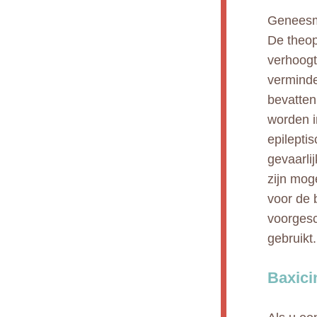
Geneesmi
De theop
verhoogt
verminde
bevatten
worden i
epilepti
gevaarli
zijn mog
voor de 
voorgesc
gebruikt.
Baxici