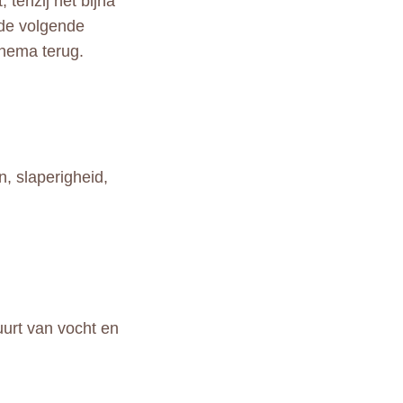
 tenzij het bijna
n de volgende
chema terug.
n, slaperigheid,
uurt van vocht en