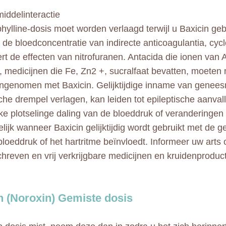
ddelinteractie
hylline-dosis moet worden verlaagd terwijl u Baxicin geb
 de bloedconcentratie van indirecte anticoagulantia, cyc
rt de effecten van nitrofuranen. Antacida die ionen van 
, medicijnen die Fe, Zn2 +, sucralfaat bevatten, moeten 
ngenomen met Baxicin. Gelijktijdige inname van genees
sche drempel verlagen, kan leiden tot epileptische aanval
jke plotselinge daling van de bloeddruk of veranderingen 
elijk wanneer Baxicin gelijktijdig wordt gebruikt met de
bloeddruk of het hartritme beïnvloedt. Informeer uw arts 
hreven en vrij verkrijgbare medicijnen en kruidenproduc
n (Noroxin) Gemiste dosis