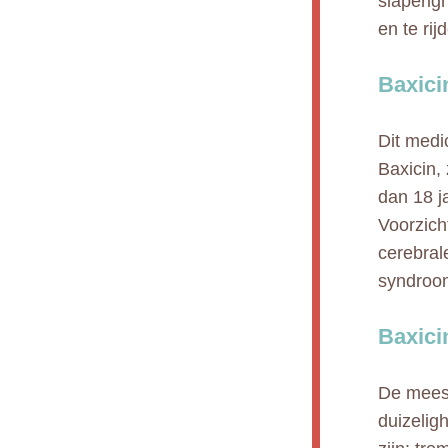
slaperig
en te ri
Baxici
Dit medi
Baxicin,
dan 18 j
Voorzich
cerebral
syndroom
Baxici
De meest
duizelig