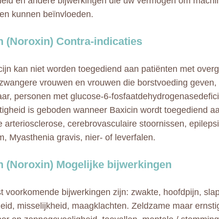
heid en andere bijwerkingen die uw vermogen om machi
jden kunnen beïnvloeden.
n (Noroxin) Contra-indicaties
cijn kan niet worden toegediend aan patiënten met overg
 zwangere vrouwen en vrouwen die borstvoeding geven, 
aar, personen met glucose-6-fosfaatdehydrogenasedefici
tigheid is geboden wanneer Baxicin wordt toegediend a
e arteriosclerose, cerebrovasculaire stoornissen, epilepsi
, Myasthenia gravis, nier- of leverfalen.
n (Noroxin) Mogelijke bijwerkingen
 voorkomende bijwerkingen zijn: zwakte, hoofdpijn, slap
heid, misselijkheid, maagklachten. Zeldzame maar ernsti