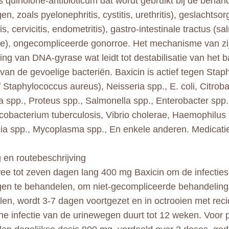
is quinolone-antibioticum dat wordt gebruikt bij de behan
n, zoals pyelonephritis, cystitis, urethritis), geslachtso
tis, cervicitis, endometritis), gastro-intestinale tractus (s
se), ongecompliceerde gonorroe. Het mechanisme van zij
ing van DNA-gyrase wat leidt tot destabilisatie van het 
van de gevoelige bacteriën. Baxicin is actief tegen Stap
f Staphylococcus aureus), Neisseria spp., E. coli, Citroba
la spp., Proteus spp., Salmonella spp., Enterobacter spp.
cobacterium tuberculosis, Vibrio cholerae, Haemophilus 
a spp., Mycoplasma spp., En enkele anderen. Medicatie i
 en routebeschrijving
e tot zeven dagen lang 400 mg Baxicin om de infecties
en te behandelen, om niet-gecompliceerde behandeling m
en, wordt 3-7 dagen voortgezet en in octrooien met rec
he infectie van de urinewegen duurt tot 12 weken. Voor pr