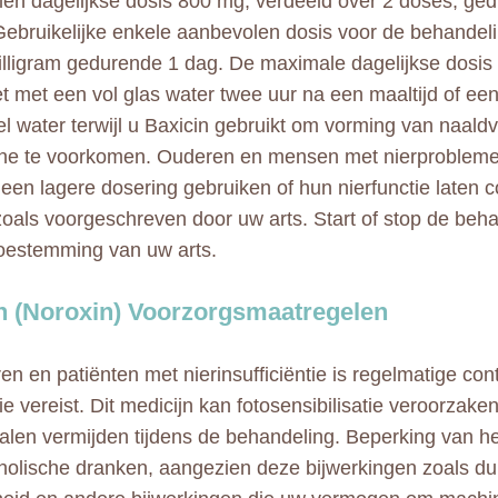
en dagelijkse dosis 800 mg, verdeeld over 2 doses, ged
ebruikelijke enkele aanbevolen dosis voor de behandel
illigram gedurende 1 dag. De maximale dagelijkse dosis 
 met een vol glas water twee uur na een maaltijd of een
el water terwijl u Baxicin gebruikt om vorming van naaldv
ine te voorkomen. Ouderen en mensen met nierproblem
 een lagere dosering gebruiken of hun nierfunctie laten 
zoals voorgeschreven door uw arts. Start of stop de beha
oestemming van uw arts.
n (Noroxin) Voorzorgsmaatregelen
ren en patiënten met nierinsufficiëntie is regelmatige con
ie vereist. Dit medicijn kan fotosensibilisatie veroorzaken
alen vermijden tijdens de behandeling. Beperking van 
holische dranken, aangezien deze bijwerkingen zoals dui