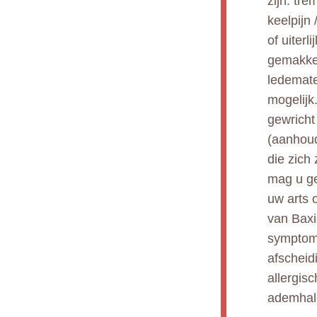
zijn: tr
keelpijn
of uiterl
gemakkel
ledemate
mogelijk
gewricht
(aanhoud
die zich
mag u ge
uw arts 
van Baxi
symptome
afscheid
allergisc
ademhal