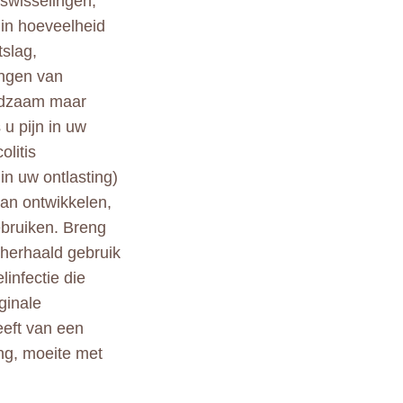
gswisselingen,
 in hoeveelheid
tslag,
ingen van
eldzaam maar
 u pijn in uw
litis
in uw ontlasting)
kan ontwikkelen,
ebruiken. Breng
 herhaald gebruik
infectie die
ginale
eeft van een
ing, moeite met