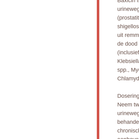
Baxicin 
urinewege
(prostati
shigello
uit remm
de dood 
(inclusie
Klebsiel
spp., My
Chlamydi
Dosering
Neem twe
urineweg
behandel
chronisc