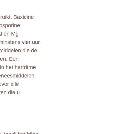
ruikt. Baxicine
losporine,
Al en Mg
minstens vier uur
middelen die de
len. Een
in het hartritme
 geneesmiddelen
over alle
ten die u