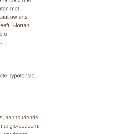
behandeld met
ënten met
Laat uw arts
eeft. Biortan
s u
.
iële hypotensie,
eus, aanhoudende
en angio-oedeem.