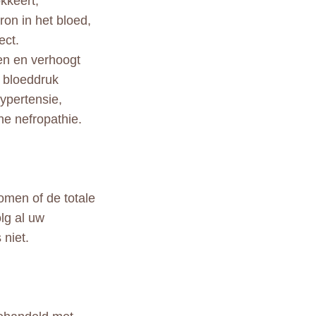
kkeert,
ron in het bloed,
ect.
en en verhoogt
e bloeddruk
ypertensie,
he nefropathie.
men of de totale
lg al uw
niet.