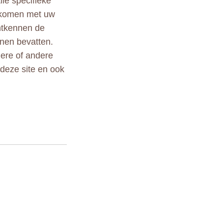
lle specifieke
ekomen met uw
ontkennen de
nen bevatten.
ndere of andere
 deze site en ook