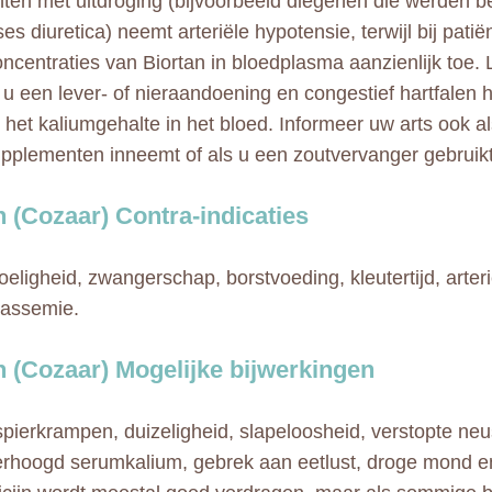
ënten met uitdroging (bijvoorbeeld diegenen die werden 
s diuretica) neemt arteriële hypotensie, terwijl bij pati
oncentraties van Biortan in bloedplasma aanzienlijk toe. 
 u een lever- of nieraandoening en congestief hartfalen h
 het kaliumgehalte in het bloed. Informeer uw arts ook al
pplementen inneemt of als u een zoutvervanger gebruikt
n (Cozaar) Contra-indicaties
eligheid, zwangerschap, borstvoeding, kleutertijd, arter
tassemie.
n (Cozaar) Mogelijke bijwerkingen
spierkrampen, duizeligheid, slapeloosheid, verstopte n
erhoogd serumkalium, gebrek aan eetlust, droge mond 