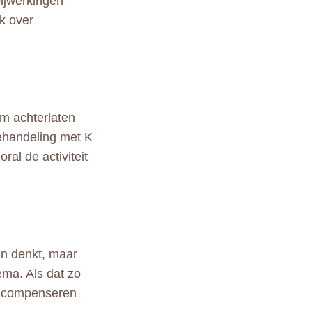
ijwerkingen
jk over
am achterlaten
behandeling met K
ral de activiteit
an denkt, maar
ema. Als dat zo
te compenseren