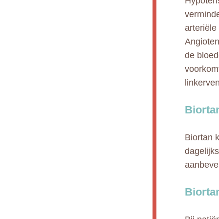
Hypotens
verminde
arteriële
Angioten
de bloed
voorkomt
linkerve
Biorta
Biortan 
dagelijk
aanbevel
Biorta