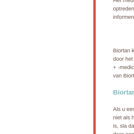
Het medi
optreden 
informer
Biortan 
door het
+ -medic
van Bior
Biorta
Als u ee
niet als
is, sla 