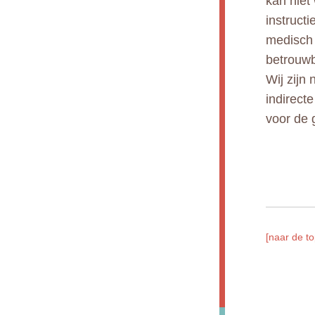
kan niet
instruct
medisch 
betrouwb
Wij zijn 
indirect
voor de 
[naar de to