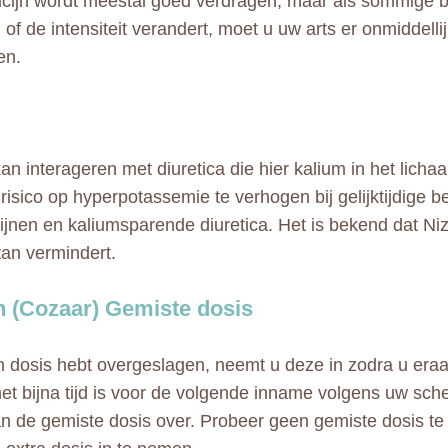
cijn wordt meestal goed verdragen, maar als sommige b
of de intensiteit verandert, moet u uw arts er onmiddelli
en.
kan interageren met diuretica die hier kalium in het licha
 risico op hyperpotassemie te verhogen bij gelijktijdige 
ijnen en kaliumsparende diuretica. Het is bekend dat Nizo
tan vermindert.
n (Cozaar) Gemiste dosis
n dosis hebt overgeslagen, neemt u deze in zodra u era
 het bijna tijd is voor de volgende inname volgens uw sch
dan de gemiste dosis over. Probeer geen gemiste dosis 