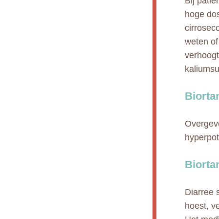
Bij pati
hoge dose
cirrosec
weten of
verhoogt
kaliumsu
Biorta
Overgevo
hyperpo
Biorta
Diarree 
hoest, v