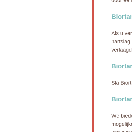
door een
Biorta
Als u ve
hartslag
verlaagd
Biorta
Sla Bior
Biorta
We biede
mogelijk