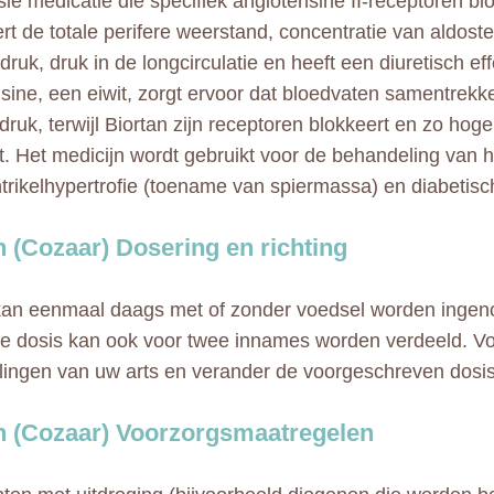
ie medicatie die specifiek angiotensine II-receptoren blo
rt de totale perifere weerstand, concentratie van aldoste
 druk, druk in de longcirculatie en heeft een diuretisch eff
sine, een eiwit, zorgt ervoor dat bloedvaten samentrekk
druk, terwijl Biortan zijn receptoren blokkeert en zo hog
. Het medicijn wordt gebruikt voor de behandeling van h
ntrikelhypertrofie (toename van spiermassa) en diabetisc
n (Cozaar) Dosering en richting
kan eenmaal daags met of zonder voedsel worden ingeno
se dosis kan ook voor twee innames worden verdeeld. Vo
ingen van uw arts en verander de voorgeschreven dosis 
n (Cozaar) Voorzorgsmaatregelen