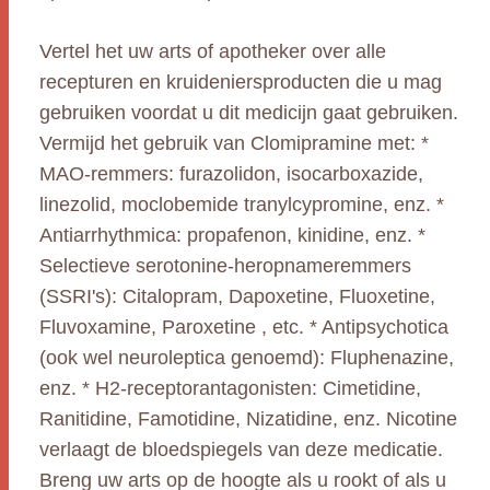
Vertel het uw arts of apotheker over alle
recepturen en kruideniersproducten die u mag
gebruiken voordat u dit medicijn gaat gebruiken.
Vermijd het gebruik van Clomipramine met: *
MAO-remmers: furazolidon, isocarboxazide,
linezolid, moclobemide tranylcypromine, enz. *
Antiarrhythmica: propafenon, kinidine, enz. *
Selectieve serotonine-heropnameremmers
(SSRI's): Citalopram, Dapoxetine, Fluoxetine,
Fluvoxamine, Paroxetine , etc. * Antipsychotica
(ook wel neuroleptica genoemd): Fluphenazine,
enz. * H2-receptorantagonisten: Cimetidine,
Ranitidine, Famotidine, Nizatidine, enz. Nicotine
verlaagt de bloedspiegels van deze medicatie.
Breng uw arts op de hoogte als u rookt of als u