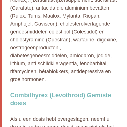
Kionex), ijzersulfaat ijzersupplement, sucralfaat
(Carafate), antacida die aluminium bevatten
(Rulox, Tums, Maalox, Mylanta, Riopan,
Amphojel, Gaviscon), cholesterolverlagende
geneesmiddelen colestipol (Colestidol) en
cholestyramine (Questran), warfarine, digoxine,
oestrogeenproducten ,
diabetesgeneesmiddelen, amiodaron, jodide,
lithium, anti-schildklieragentia, fenobarbital,
rifamycinen, bètablokkers, antidepressiva en
groeihormonen.
Combithyrex (Levothroid) Gemiste
dosis
Als u een dosis hebt overgeslagen, neemt u