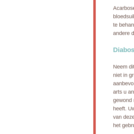
Acarbose
bloedsui
te behan
andere d
Diabos
Neem dit
niet in 
aanbevol
arts u a
gewond ra
heeft. U
van deze
het gebr