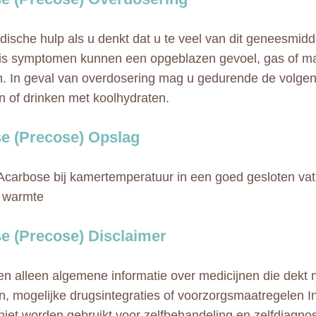
ische hulp als u denkt dat u te veel van dit geneesmidde
is symptomen kunnen een opgeblazen gevoel, gas of m
. In geval van overdosering mag u gedurende de volgend
en of drinken met koolhydraten.
e (Precose) Opslag
carbose bij kamertemperatuur in een goed gesloten vat,
n warmte
e (Precose) Disclaimer
n alleen algemene informatie over medicijnen die dekt ni
en, mogelijke drugsintegraties of voorzorgsmaatregelen I
 niet worden gebruikt voor zelfbehandeling en zelfdiagno