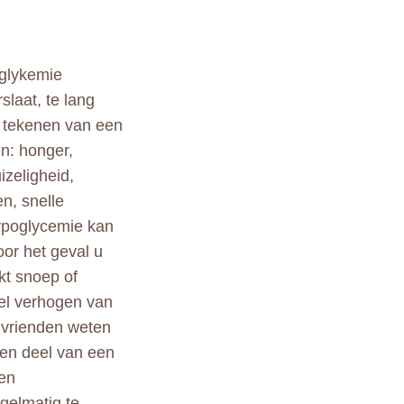
oglykemie
laat, te lang
de tekenen van een
n: honger,
izeligheid,
en, snelle
hypoglycemie kan
oor het geval u
kt snoep of
nel verhogen van
 vrienden weten
een deel van een
en
gelmatig te