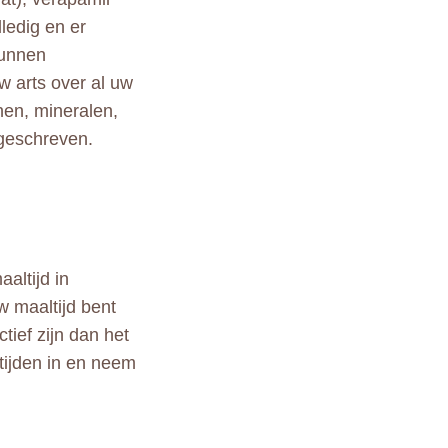
lledig en er
kunnen
w arts over al uw
nen, mineralen,
rgeschreven.
altijd in
w maaltijd bent
ief zijn dan het
tijden in en neem