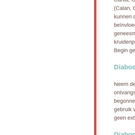
(Calan, C
kunnen a
beïnvloe
geneesmi
kruidenp
Begin ge
Diabos
Neem de 
ontvangs
begonnen
gebruik 
geen ext
Diabos