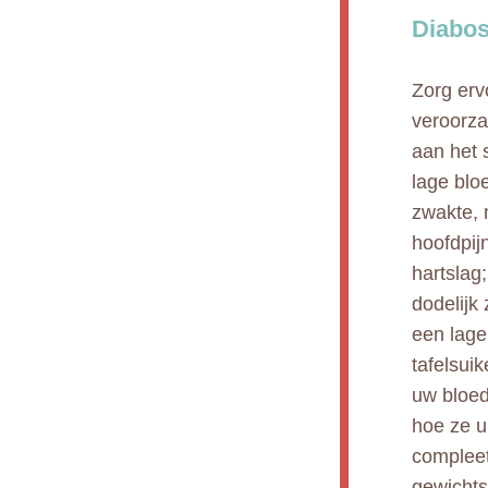
Diabos
Zorg erv
veroorza
aan het 
lage blo
zwakte, 
hoofdpij
hartslag
dodelijk
een lage
tafelsui
uw bloed
hoe ze u
complee
gewichts