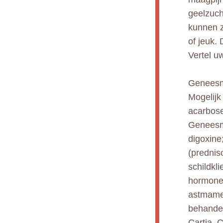
geelzuch
kunnen z
of jeuk.
Vertel u
Geneesmi
Mogelijk
acarbose
Geneesmi
digoxine;
(prednis
schildkl
hormonen
astmamed
behandel
Cartia, C