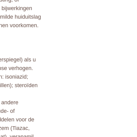
e bijwerkingen
milde huiduitslag
unnen voorkomen.
rspiegel) als u
ose verhogen.
: isoniazid;
llen); steroïden
n andere
de- of
ddelen voor de
zem (Tiazac,
lat), verapamil