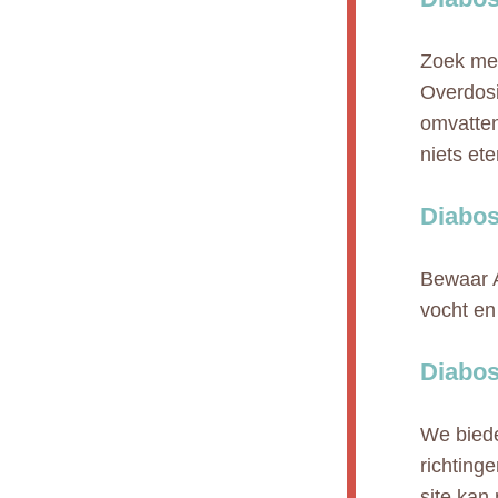
Zoek med
Overdos
omvatten
niets et
Diabos
Bewaar A
vocht e
Diabos
We biede
richting
site kan