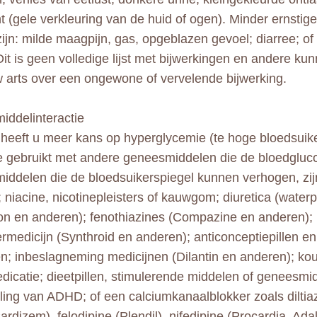
t (gele verkleuring van de huid of ogen). Minder ernstig
ijn: milde maagpijn, gas, opgeblazen gevoel; diarree; of 
 Dit is geen volledige lijst met bijwerkingen en andere k
w arts over een ongewone of vervelende bijwerking.
ddelinteractie
 heeft u meer kans op hyperglycemie (te hoge bloedsuike
 gebruikt met andere geneesmiddelen die de bloedgluc
ddelen die de bloedsuikerspiegel kunnen verhogen, zijn
 niacine, nicotinepleisters of kauwgom; diuretica (waterpi
on en anderen); fenothiazines (Compazine en anderen);
iermedicijn (Synthroid en anderen); anticonceptiepillen e
; inbeslagneming medicijnen (Dilantin en anderen); kou
icatie; dieetpillen, stimulerende middelen of geneesmi
ing van ADHD; of een calciumkanaalblokker zoals diltia
ardizem), felodipine (Plendil), nifedipine (Procardia, Ada