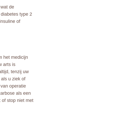
 wat de
 diabetes type 2
nsuline of
m het medicijn
 arts is
ijd, tenzij uw
als u ziek of
t van operatie
acarbose als een
 of stop niet met
n