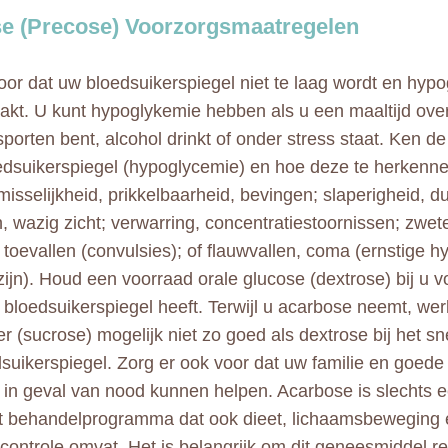
e (Precose) Voorzorgsmaatregelen
oor dat uw bloedsuikerspiegel niet te laag wordt en hyp
akt. U kunt hypoglykemie hebben als u een maaltijd overs
sporten bent, alcohol drinkt of onder stress staat. Ken 
edsuikerspiegel (hypoglycemie) en hoe deze te herkenne
misselijkheid, prikkelbaarheid, bevingen; slaperigheid, du
n, wazig zicht; verwarring, concentratiestoornissen; zwet
; toevallen (convulsies); of flauwvallen, coma (ernstige 
 zijn). Houd een voorraad orale glucose (dextrose) bij u v
 bloedsuikerspiegel heeft. Terwijl u acarbose neemt, wer
ker (sucrose) mogelijk niet zo goed als dextrose bij het s
suikerspiegel. Zorg er ook voor dat uw familie en goede
 in geval van nood kunnen helpen. Acarbose is slechts 
t behandelprogramma dat ook dieet, lichaamsbeweging 
controle omvat. Het is belangrijk om dit geneesmiddel re