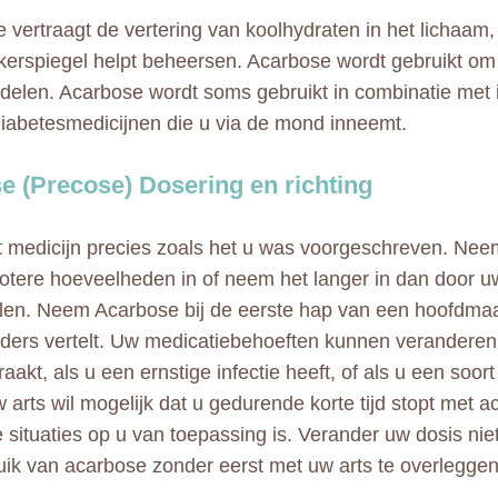
 vertraagt de vertering van koolhydraten in het lichaam,
kerspiegel helpt beheersen. Acarbose wordt gebruikt om
delen. Acarbose wordt soms gebruikt in combinatie met i
iabetesmedicijnen die u via de mond inneemt.
e (Precose) Dosering en richting
 medicijn precies zoals het u was voorgeschreven. Nee
grotere hoeveelheden in of neem het langer in dan door uw
en. Neem Acarbose bij de eerste hap van een hoofdmaalt
nders vertelt. Uw medicatiebehoeften kunnen veranderen 
akt, als u een ernstige infectie heeft, of als u een soor
w arts wil mogelijk dat u gedurende korte tijd stopt met 
 situaties op u van toepassing is. Verander uw dosis niet
uik van acarbose zonder eerst met uw arts te overlegge