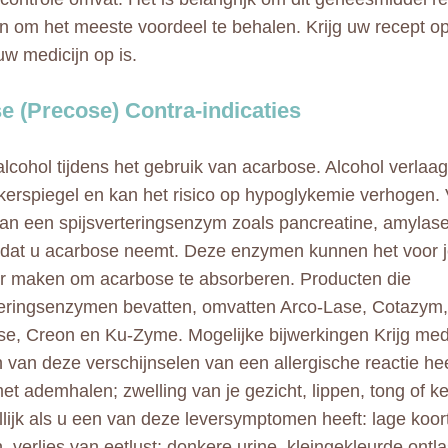
n om het meeste voordeel te behalen. Krijg uw recept o
uw medicijn op is.
e (Precose) Contra-indicaties
alcohol tijdens het gebruik van acarbose. Alcohol verlaag
kerspiegel en kan het risico op hypoglykemie verhogen. 
n een spijsverteringsenzym zoals pancreatine, amylase 
at u acarbose neemt. Deze enzymen kunnen het voor j
er maken om acarbose te absorberen. Producten die
teringsenzymen bevatten, omvatten Arco-Lase, Cotazy
e, Creon en Ku-Zyme. Mogelijke bijwerkingen Krijg me
n van deze verschijnselen van een allergische reactie hee
et ademhalen; zwelling van je gezicht, lippen, tong of ke
lijk als u een van deze leversymptomen heeft: lage koort
 verlies van eetlust; donkere urine, kleingekleurde ontla