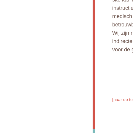
instruct
medisch 
betrouwb
Wij zijn 
indirect
voor de 
[naar de to