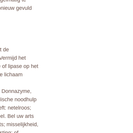
pnieuw gevuld
t de
Vermijd het
of lipase op het
e lichaam
m, Donnazyme,
dische noodhulp
ft: netelroos;
el. Bel uw arts
s; misselijkheid,
sting; of