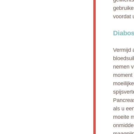
gebruike
voordat 
Diabos
Vermijd 
bloedsui
nemen va
moment d
moeilijk
spijsver
Pancreas
als u ee
moeite m
onmiddel
maagpijn,