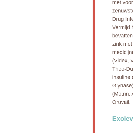
met voor
zenuwste
Drug Int
Vermijd 
bevatten,
zink met
medicijn
(Videx, 
Theo-Dur,
insuline
Glynase)
(Motrin,
Oruvail.
Exolev