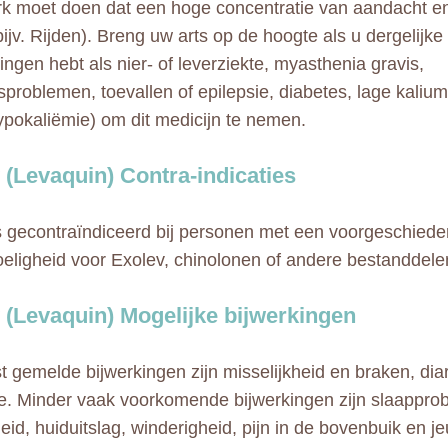
rk moet doen dat een hoge concentratie van aandacht en 
bijv. Rijden). Breng uw arts op de hoogte als u dergelijke
ngen hebt als nier- of leverziekte, myasthenia gravis,
sproblemen, toevallen of epilepsie, diabetes, lage kaliu
ypokaliëmie) om dit medicijn te nemen.
 (Levaquin) Contra-indicaties
s gecontraïndiceerd bij personen met een voorgeschiede
eligheid voor Exolev, chinolonen of andere bestanddelen
 (Levaquin) Mogelijke bijwerkingen
 gemelde bijwerkingen zijn misselijkheid en braken, diar
ie. Minder vaak voorkomende bijwerkingen zijn slaappro
heid, huiduitslag, winderigheid, pijn in de bovenbuik en j