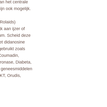
an het centrale
ijn ook mogelijk.
Rolaids)
k aan ijzer of
icum. Scheid deze
et didanosine
ebruikt zoals
/ Coumadin,
cronase, Diabeta,
re geneesmiddelen
 KT, Orudis,