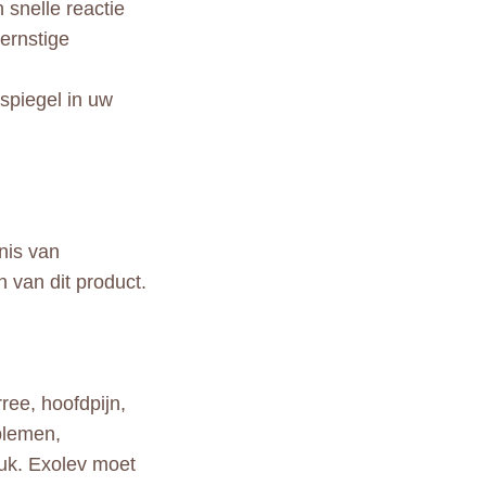
snelle reactie
 ernstige
mspiegel in uw
nis van
 van dit product.
ree, hoofdpijn,
blemen,
euk. Exolev moet