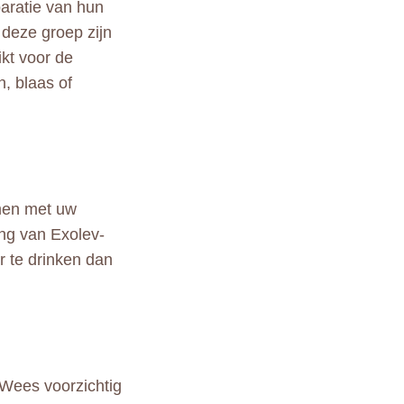
paratie van hun
deze groep zijn
ikt voor de
n, blaas of
amen met uw
ing van Exolev-
r te drinken dan
 Wees voorzichtig