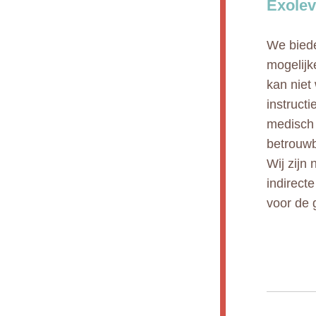
Exolev
We biede
mogelijk
kan niet
instruct
medisch 
betrouwb
Wij zijn 
indirect
voor de 