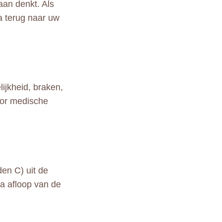
aan denkt. Als
ga terug naar uw
ijkheid, braken,
oor medische
en C) uit de
na afloop van de