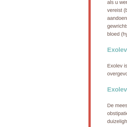
als u we
vereist (
aandoeni
gewricht
bloed (h
Exolev
Exolev i
overgevo
Exolev
De meest
obstipat
duizelig