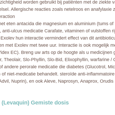
zichtigheid worden gebruikt bij patiënten met de ziekte v
lsel. Allergische reacties zoals netelroos en anafylaxie z
eraction
het eten antacida die magnesium en aluminium (tums of 
 anti-ulcus medicatie Carafate, vitaminen of vulstoffen rij
 Exolev hun interactie vermindert effect van dit antibiot
en met Exolev met twee uur. Interactie is ook mogelijk m
Videx EC). Breng uw arts op de hoogte als u medicijnen g
 Theolair, Slo-Phyllin, Slo-Bid, Elixophyllin, warfarine 
 of andere perorale medicatie die diabetes (Glucotrol, Mi
 of niet-medicatie behandelt. steroïde anti-inflammatoi
 Advil, Nuprin), en ook Aleve, Naprosyn, Anaprox, Orudis
 (Levaquin) Gemiste dosis