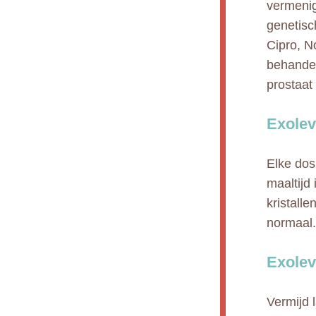
vermenig
genetisc
Cipro, N
behandel
prostaat
Exolev
Elke dos
maaltijd
kristall
normaal.
Exolev
Vermijd 