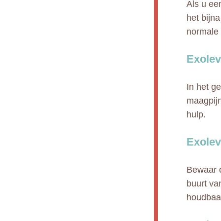
Als u ee
het bijn
normale 
Exolev
In het g
maagpijn
hulp.
Exolev
Bewaar o
buurt va
houdbaa