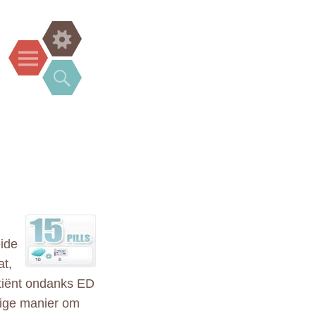
Widgets
Menu
Search
eide
at,
tiënt ondanks ED
dige manier om