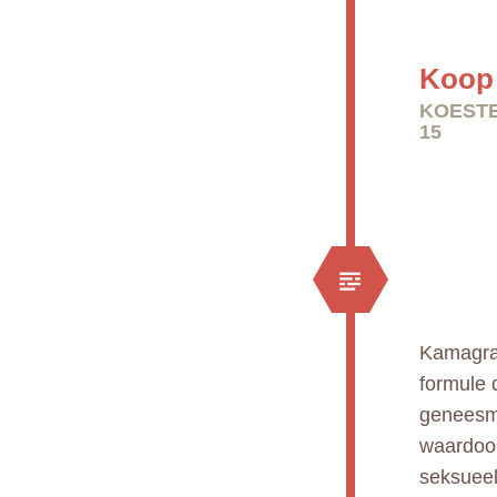
Koop 
KOESTE
15
Kamagra 
formule 
geneesmi
waardoor
seksueel