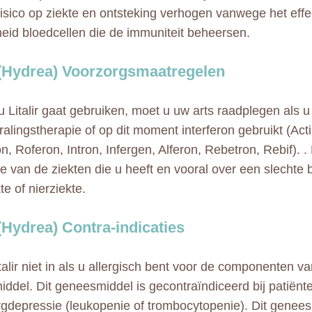
risico op ziekte en ontsteking verhogen vanwege het effe
eid bloedcellen die de immuniteit beheersen.
r (Hydrea) Voorzorgsmaatregelen
u Litalir gaat gebruiken, moet u uw arts raadplegen als 
ralingstherapie of op dit moment interferon gebruikt (Ac
n, Roferon, Intron, Infergen, Alferon, Rebetron, Rebif). 
e van de ziekten die u heeft en vooral over een slechte
te of nierziekte.
 (Hydrea) Contra-indicaties
alir niet in als u allergisch bent voor de componenten va
ddel. Dit geneesmiddel is gecontraïndiceerd bij patiënt
depressie (leukopenie of trombocytopenie). Dit genee