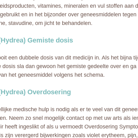
idsproducten, vitamines, mineralen en vul stoffen aan di
ebruikt en in het bijzonder over geneesmiddelen tegen 
ne, stavudine, om jicht te behandelen.
r (Hydrea) Gemiste dosis
t een dubbele dosis van dit medicijn in. Als het bijna tij
 dosis sla dan gewoon het gemiste gedeelte over en ga
van het geneesmiddel volgens het schema.
r (Hydrea) Overdosering
lijke medische hulp is nodig als er te veel van dit genee
n. Neem zo snel mogelijk contact op met uw arts als iem
alir heeft ingeslikt of als u vermoedt Overdosering Symp
s zijn verergerd bijwerkingen zoals violet erytheem, pijn,