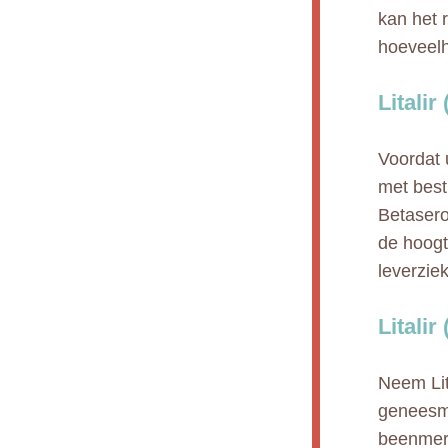
kan het 
hoeveelh
Litali
Voordat 
met best
Betasero
de hoogt
leverziek
Litalir
Neem Lit
geneesmi
beenmerg