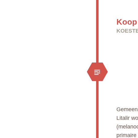
Koop 
KOESTE
Gemeens
Litalir 
(melanoo
primaire