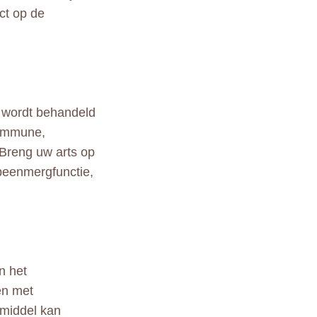
ct op de
u wordt behandeld
timmune,
. Breng uw arts op
 beenmergfunctie,
n het
en met
smiddel kan