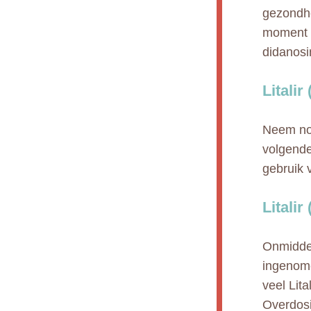
gezondhe
moment g
didanosi
Litali
Neem nooi
volgende
gebruik 
Litali
Onmiddel
ingenome
veel Lit
Overdosi