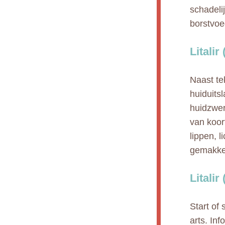
schadeli
borstvoe
Litali
Naast te
huiduitsl
huidzwer
van koor
lippen, l
gemakkel
Litalir
Start of
arts. In