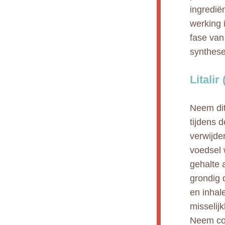
ingredië
werking 
fase van
synthese
Litalir
Neem dit
tijdens 
verwijde
voedsel 
gehalte 
grondig 
en inhal
misselij
Neem con