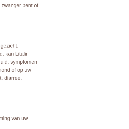
u zwanger bent of
 gezicht,
, kan Litalir
 huid, symptomen
 mond of op uw
, diarree,
mming van uw