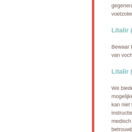
gegenera
voetzole
Litali
Bewaar L
van voch
Litalir
We biede
mogelijk
kan niet
instruct
medisch 
betrouwb