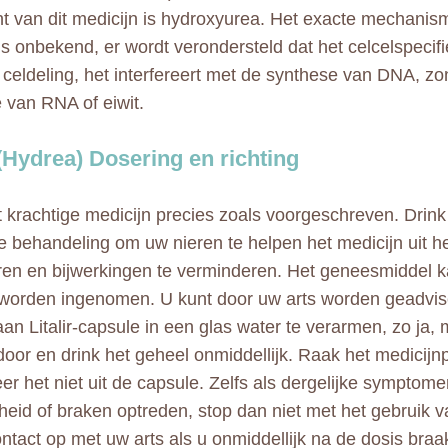
nt van dit medicijn is hydroxyurea. Het exacte mechanis
is onbekend, er wordt verondersteld dat het celcelspecifi
 celdeling, het interfereert met de synthese van DNA, zo
 van RNA of eiwit.
 (Hydrea) Dosering en richting
 krachtige medicijn precies zoals voorgeschreven. Drink
de behandeling om uw nieren te helpen het medicijn uit he
ren en bijwerkingen te verminderen. Het geneesmiddel k
worden ingenomen. U kunt door uw arts worden geadvi
aan Litalir-capsule in een glas water te verarmen, zo ja,
door en drink het geheel onmiddellijk. Raak het medicijn
eer het niet uit de capsule. Zelfs als dergelijke symptom
kheid of braken optreden, stop dan niet met het gebruik va
tact op met uw arts als u onmiddellijk na de dosis braak