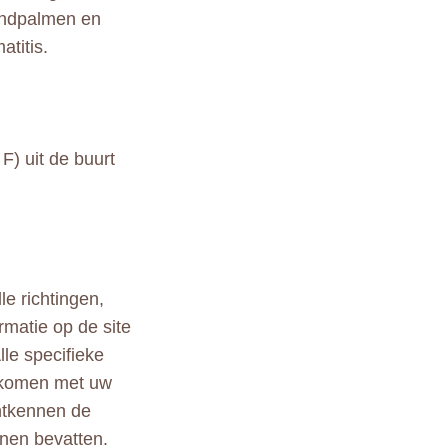
andpalmen en
titis.
F) uit de buurt
le richtingen,
rmatie op de site
lle specifieke
ekomen met uw
ontkennen de
nen bevatten.