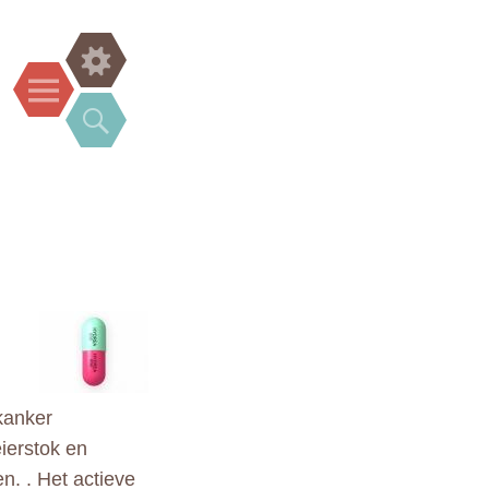
Widgets
Menu
Search
kanker
ierstok en
n. . Het actieve