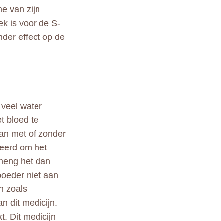
me van zijn
ek is voor de S-
nder effect op de
 veel water
t bloed te
an met of zonder
seerd om het
 meng het dan
poeder niet aan
en zoals
n dit medicijn.
t. Dit medicijn