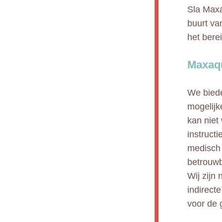
Sla Maxa
buurt va
het bere
Maxaqu
We biede
mogelijk
kan niet
instruct
medisch 
betrouwb
Wij zijn 
indirect
voor de 