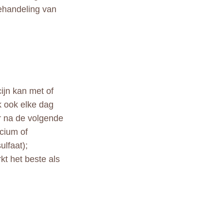
ehandeling van
ijn kan met of
k ook elke dag
r na de volgende
cium of
ulfaat);
kt het beste als