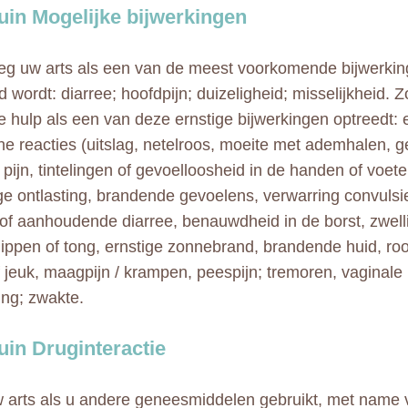
in Mogelijke bijwerkingen
g uw arts als een van de meest voorkomende bijwerkin
 wordt: diarree; hoofdpijn; duizeligheid; misselijkheid. 
 hulp als een van deze ernstige bijwerkingen optreedt: 
che reacties (uitslag, netelroos, moeite met ademhalen, ge
 pijn, tintelingen of gevoelloosheid in de handen of voete
ge ontlasting, brandende gevoelens, verwarring convulsie
 of aanhoudende diarree, benauwdheid in de borst, zwel
 lippen of tong, ernstige zonnebrand, brandende huid, roo
 jeuk, maagpijn / krampen, peespijn; tremoren, vaginale ir
ing; zwakte.
in Druginteractie
w arts als u andere geneesmiddelen gebruikt, met name v