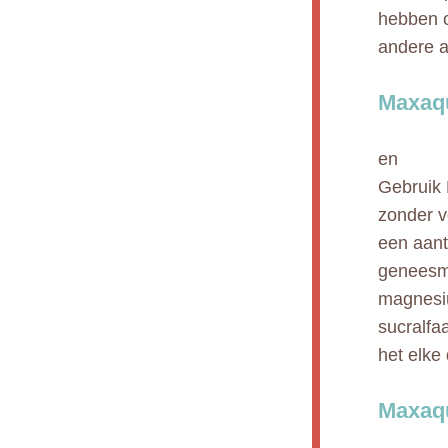
hebben o
andere a
Maxaqu
en
Gebruik 
zonder v
een aant
geneesmi
magnesiu
sucralfa
het elke
Maxaq