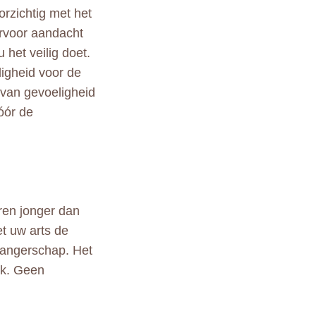
rzichtig met het
arvoor aandacht
u het veilig doet.
igheid voor de
 van gevoeligheid
óór de
ren jonger dan
t uw arts de
wangerschap. Het
lk. Geen