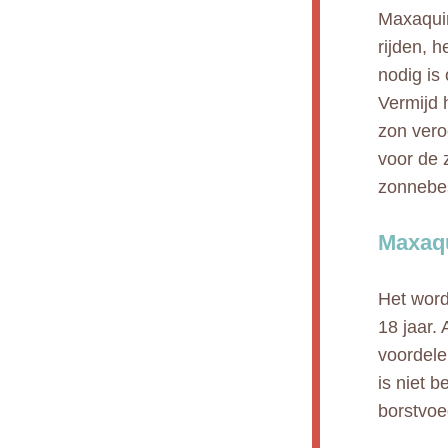
Maxaquin
rijden, 
nodig is 
Vermijd 
zon vero
voor de 
zonnebes
Maxaqu
Het word
18 jaar.
voordele
is niet 
borstvoe