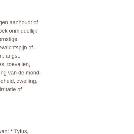
gen aanhoudt of
Zoek onmiddellijk
ernstige
wrichtspijn of -
n, angst,
s, toevallen,
ling van de mond,
dheid, zwelling,
ritatie of
an: * Tyfus,