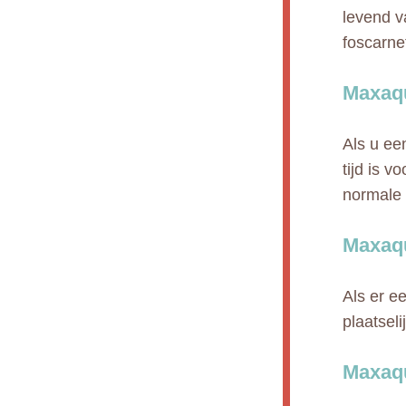
levend v
foscarne
Maxaqu
Als u ee
tijd is 
normale 
Maxaq
Als er e
plaatseli
Maxaq