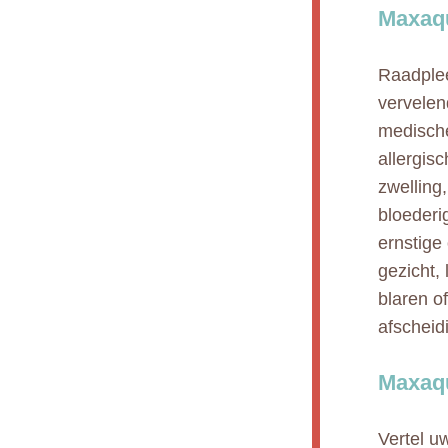
Maxaqu
Raadplee
vervelend
medische
allergis
zwelling,
bloederi
ernstige
gezicht,
blaren of
afscheid
Maxaqu
Vertel u