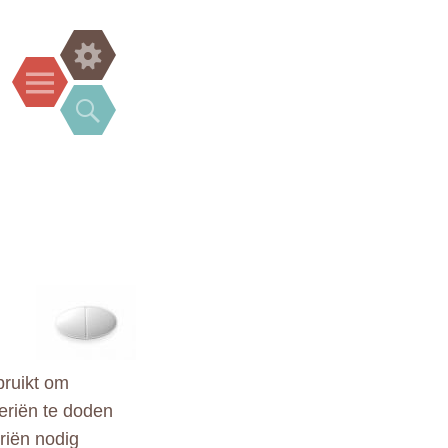
Widgets
Menu
Search
bruikt om
teriën te doden
riën nodig