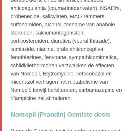
Betablokkers, chlooramfenicol, indirecte
anticoagulantia (coumarinederivaten), NSAID's,
probenecide, salicylaten, MAO-remmers,
sulfonamiden, alcohol, toename van anabole
steroïden, calciumantagonisten,
corticosteroïden, diuretica (vooral thiazide),
isoniazide, niacine, orale anticonceptiva,
fenothiazines, fenytoïne, sympathicomimetica,
schildklierhormonen verzwakken de effecten
van Nomopil. Erytromycine, ketoconazol en
miconazol vertragen het metabolisme van
Nomopil, terwijl barbituraten, carbamazepine en
rifampicine het stimuleren.
Nomopil (Prandin) Gemiste dosis