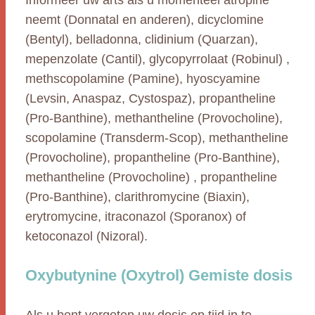
Informeer uw arts als u momenteel atropine
neemt (Donnatal en anderen), dicyclomine
(Bentyl), belladonna, clidinium (Quarzan),
mepenzolate (Cantil), glycopyrrolaat (Robinul) ,
methscopolamine (Pamine), hyoscyamine
(Levsin, Anaspaz, Cystospaz), propantheline
(Pro-Banthine), methantheline (Provocholine),
scopolamine (Transderm-Scop), methantheline
(Provocholine), propantheline (Pro-Banthine),
methantheline (Provocholine) , propantheline
(Pro-Banthine), clarithromycine (Biaxin),
erytromycine, itraconazol (Sporanox) of
ketoconazol (Nizoral).
Oxybutynine (Oxytrol) Gemiste dosis