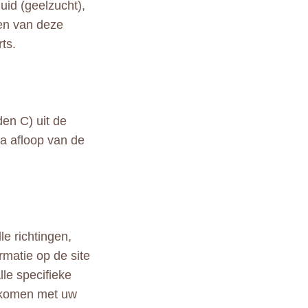
huid (geelzucht),
een van deze
ts.
en C) uit de
na afloop van de
le richtingen,
rmatie op de site
lle specifieke
ekomen met uw