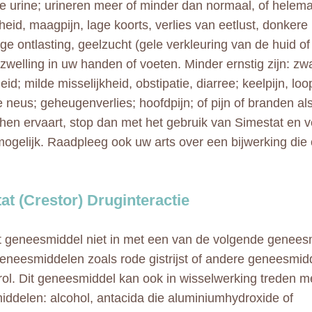
e urine; urineren meer of minder dan normaal, of helemaa
heid, maagpijn, lage koorts, verlies van eetlust, donkere 
ige ontlasting, geelzucht (gele verkleuring van de huid of
 zwelling in uw handen of voeten. Minder ernstig zijn: zw
eid; milde misselijkheid, obstipatie, diarree; keelpijn, lo
 neus; geheugenverlies; hoofdpijn; of pijn of branden als 
hen ervaart, stop dan met het gebruik van Simestat en ve
mogelijk. Raadpleeg ook uw arts over een bijwerking die 
at (Crestor) Druginteractie
 geneesmiddel niet in met een van de volgende genees
eneesmiddelen zoals rode gistrijst of andere geneesmi
rol. Dit geneesmiddel kan ook in wisselwerking treden m
ddelen: alcohol, antacida die aluminiumhydroxide of