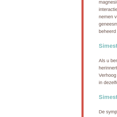
magnesiu
interact
nemen va
geneesmi
beheerd
Simest
Als u be
herinnert
Verhoog 
in dezelf
Simest
De sympt