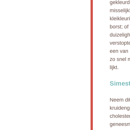
gekleurd
misselijk
kleikleur
borst; of
duizeligh
verstopte
een van 
zo snel 
lijkt.
Simest
Neem dit
kruideng
choleste
geneesmi