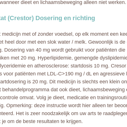
 wanneer dieet en lichaamsbeweging alleen niet werken.
at (Crestor) Dosering en richting
 medicijn met of zonder voedsel, op elk moment een keer
let heel door met een slok water / melk. Gewoonlijk is de
g. Dosering van 40 mg wordt gebruikt voor patiënten die
eiken met 20 mg. Hyperlipidemie, gemengde dyslipidemie
glyceridemie en atherosclerose: startdosis 10 mg. Cresor
is voor patiënten met LDL-C>190 mg / dL en agressieve l
artdosering is 20 mg. Dit medicijn is slechts een klein 
t behandelprogramma dat ook dieet, lichaamsbeweging 
controle omvat. Volg je dieet, medicatie en trainingsrout
ig. Opmerking: deze instructie wordt hier alleen ter beoo
teerd. Het is zeer noodzakelijk om uw arts te raadplege
 je om de beste resultaten te krijgen.