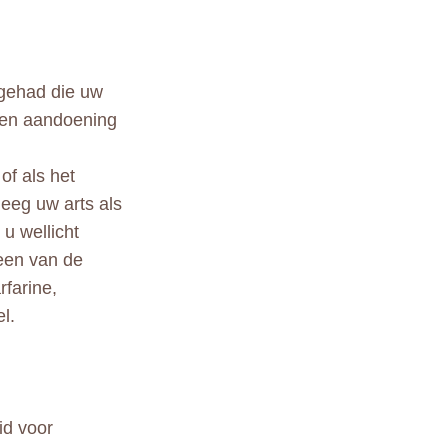
 gehad die uw
 een aandoening
of als het
leeg uw arts als
u wellicht
 een van de
rfarine,
l.
id voor