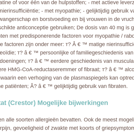
atine of voor één van de hulpstoffen; - met actieve leverz
nierinsufficiëntie; - met myopathie; - gelijktijdig gebruik v
zwangerschap en borstvoeding en bij vrouwen in de vrucht
chikte anticonceptie gebruiken; De dosis van 40 mg is 
ënten met predisponerende factoren voor myopathie / ra
ke factoren zijn onder meer: т? Â € ™ matige nierinsuffic
eoïdie; т? â € ™ persoonlijke of familiegeschiedenis van 
doeningen; т? â € ™ eerdere geschiedenis van musculair
re HMG-CoA-reductaseremmer of fibraat; т? â € ™ alco
s waarin een verhoging van de plasmaspiegels kan optre
e patiënten; Â? â € ™ gelijktijdig gebruik van fibraten.
at (Crestor) Mogelijke bijwerkingen
n alle soorten allergieën bevatten. Ook de meest mogeli
ierpijn, gevoeligheid of zwakte met koorts of griepsympt