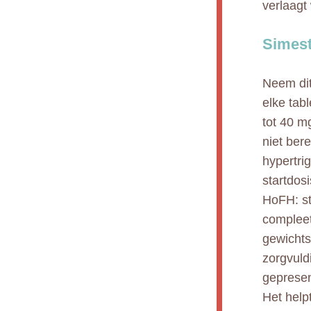
verlaagt
Simest
Neem dit
elke tab
tot 40 m
niet ber
hypertri
startdos
HoFH: st
complee
gewichts
zorgvuld
gepresen
Het helpt