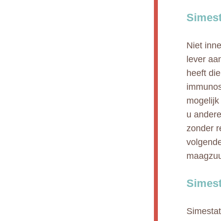
Simest
Niet inn
lever aa
heeft di
immunosu
mogelijk
u andere
zonder r
volgende
maagzuur
Simest
Simestat