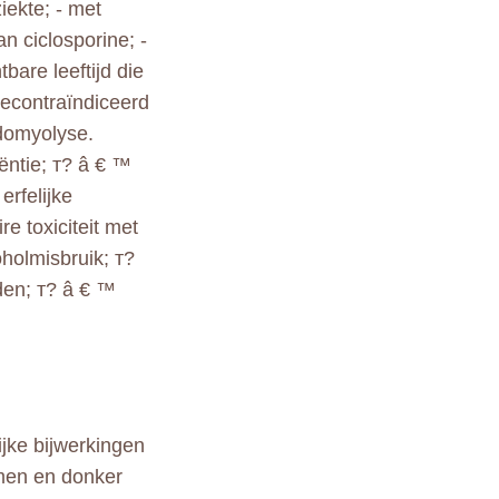
iekte; - met
an ciclosporine; -
bare leeftijd die
gecontraïndiceerd
bdomyolyse.
iëntie; т? â € ™
erfelijke
e toxiciteit met
holmisbruik; т?
den; т? â € ™
jke bijwerkingen
omen en donker