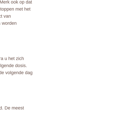
 Merk ook op dat
 stoppen met het
ct van
s worden
ra u het zich
volgende dosis.
 de volgende dag
nd. De meest