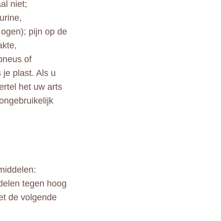
l niet;
urine,
 ogen); pijn op de
akte,
opneus of
je plast. Als u
rtel het uw arts
ongebruikelijk
middelen:
ddelen tegen hoog
et de volgende