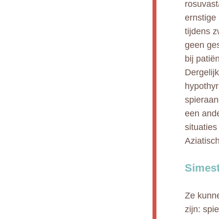
rosuvast
ernstige 
tijdens 
geen ges
bij pati
Dergelij
hypothyr
spieraan
een ande
situatie
Aziatisch
Simest
Ze kunne
zijn: sp