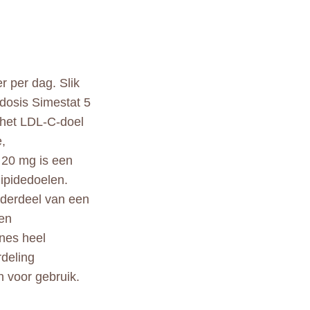
 per dag. Slik
 dosis Simestat 5
 het LDL-C-doel
,
 20 mg is een
ipidedoelen.
onderdeel van een
en
ines heel
rdeling
n voor gebruik.