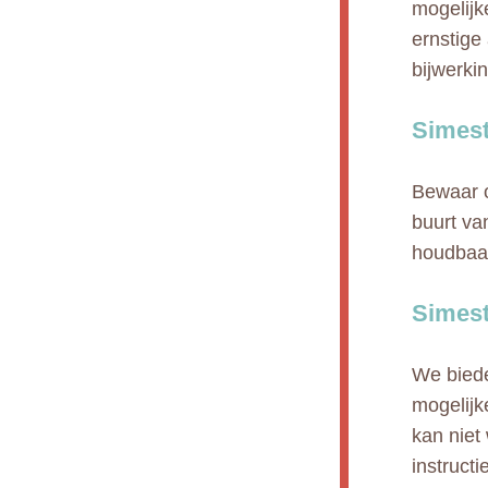
mogelijke
ernstige
bijwerki
Simest
Bewaar o
buurt va
houdbaa
Simest
We biede
mogelijk
kan niet
instruct