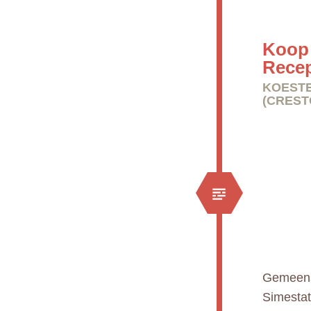
Koop 
Rece
KOESTE
(CREST
Gemeens
Simestat