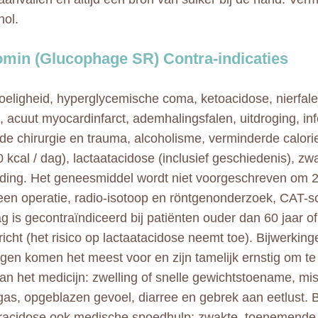
hol.
min (Glucophage SR) Contra-indicaties
eligheid, hyperglycemische coma, ketoacidose, nierfalen
n, acuut myocardinfarct, ademhalingsfalen, uitdroging, inf
ide chirurgie en trauma, alcoholisme, verminderde calori
 kcal / dag), lactaatacidose (inclusief geschiedenis), z
ding. Het geneesmiddel wordt niet voorgeschreven om 2
een operatie, radio-isotoop en röntgenonderzoek, CAT-s
g is gecontraïndiceerd bij patiënten ouder dan 60 jaar of
richt (het risico op lactaatacidose neemt toe). Bijwerki
ngen komen het meest voor en zijn tamelijk ernstig om t
n het medicijn: zwelling of snelle gewichtstoename, miss
gas, opgeblazen gevoel, diarree en gebrek aan eetlust. B
acidose ook medische spoedhulp: zwakte, toenemende 