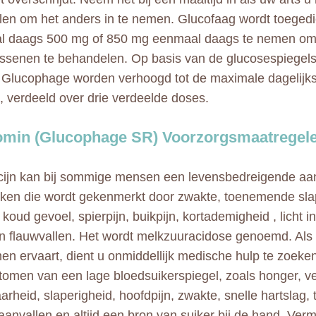
en om het anders in te nemen. Glucofaag wordt toeged
l daags 500 mg of 850 mg eenmaal daags te nemen om 
assenen te behandelen. Op basis van de glucosespiegels
 Glucophage worden verhoogd tot de maximale dagelijks
 verdeeld over drie verdeelde doses.
min (Glucophage SR) Voorzorgsmaatregel
cijn kan bij sommige mensen een levensbedreigende a
ken die wordt gekenmerkt door zwakte, toenemende slap
 koud gevoel, spierpijn, buikpijn, kortademigheid , licht i
n flauwvallen. Het wordt melkzuuracidose genoemd. Als 
n ervaart, dient u onmiddellijk medische hulp te zoeke
omen van een lage bloedsuikerspiegel, zoals honger, ve
arheid, slaperigheid, hoofdpijn, zwakte, snelle hartslag,
aanvallen en altijd een bron van suiker bij de hand. Verm