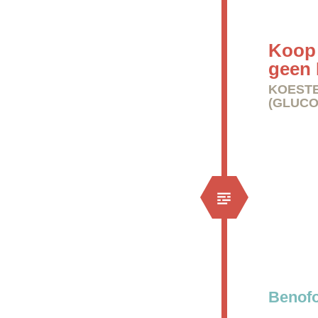
Koop
geen 
KOESTE
(GLUCO
Benofo