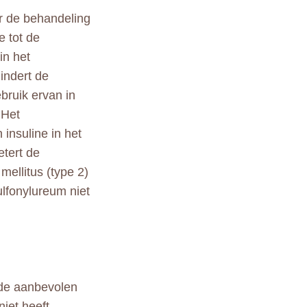
or de behandeling
e tot de
in het
indert de
bruik ervan in
 Het
insuline in het
etert de
mellitus (type 2)
ulfonylureum niet
n de aanbevolen
niet heeft