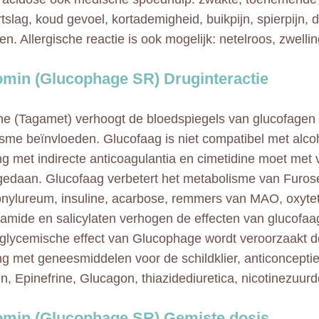
tslag, koud gevoel, kortademigheid, buikpijn, spierpijn, 
en. Allergische reactie is ook mogelijk: netelroos, zwelling
min (Glucophage SR) Druginteractie
ne (Tagamet) verhoogt de bloedspiegels van glucofagen 
sme beïnvloeden. Glucofaag is niet compatibel met alcoho
ng met indirecte anticoagulantia en cimetidine moet met 
edaan. Glucofaag verbetert het metabolisme van Furos
onylureum, insuline, acarbose, remmers van MAO, oxytet
famide en salicylaten verhogen de effecten van glucofa
glycemische effect van Glucophage wordt veroorzaakt doo
ng met geneesmiddelen voor de schildklier, anticonceptie
, Epinefrine, Glucagon, thiazidediuretica, nicotinezuurd
min (Glucophage SR) Gemiste dosis