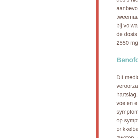
aanbevol
tweemaa
bij volw
de dosis
2550 mg,
Benofo
Dit medi
veroorza
hartslag,
voelen e
symptome
op sympt
prikkelba
zweten, 