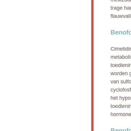
trage har
flauwvall
Benofo
Cimetidi
metaboli
toedieni
worden g
van sulf
cyclofos
het hypo
toedieni
hormonen
Benofo