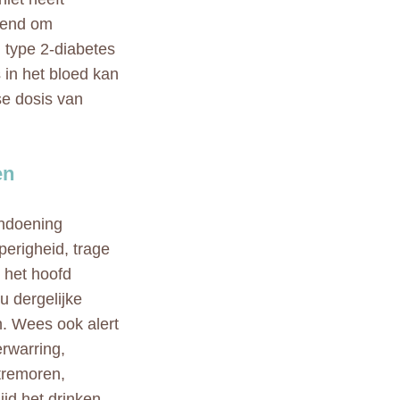
iend om
type 2-diabetes
 in het bloed kan
e dosis van
en
andoening
erigheid, trage
n het hoofd
u dergelijke
n. Wees ook alert
rwarring,
 tremoren,
ijd het drinken