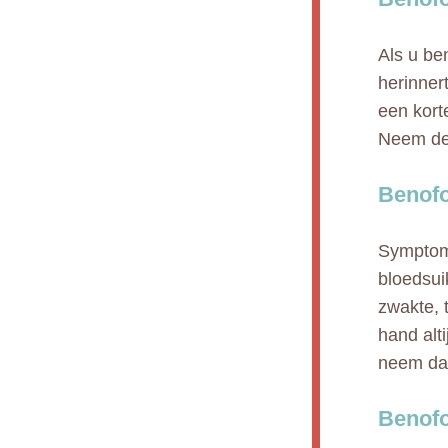
Als u be
herinnert
een kort
Neem de 
Benofo
Symptom
bloedsui
zwakte, 
hand alt
neem dan
Benofo