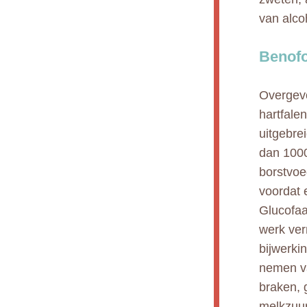
van alco
Benofo
Overgevo
hartfale
uitgebre
dan 1000
borstvoe
voordat 
Glucofaa
werk ver
bijwerki
nemen va
braken, 
melkzuur