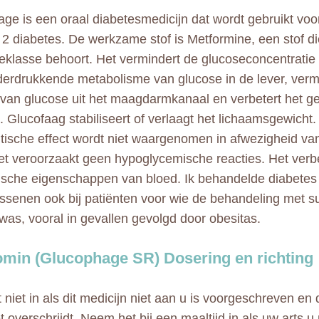
ge is een oraal diabetesmedicijn dat wordt gebruikt vo
 2 diabetes. De werkzame stof is Metformine, een stof di
eklasse behoort. Het vermindert de glucoseconcentratie 
erdrukkende metabolisme van glucose in de lever, verm
an glucose uit het maagdarmkanaal en verbetert het ge
. Glucofaag stabiliseert of verlaagt het lichaamsgewicht.
tische effect wordt niet waargenomen in afwezigheid van 
et veroorzaakt geen hypoglycemische reacties. Het verb
ytische eigenschappen van bloed. Ik behandelde diabetes 
assenen ook bij patiënten voor wie de behandeling met s
f was, vooral in gevallen gevolgd door obesitas.
min (Glucophage SR) Dosering en richting
 niet in als dit medicijn niet aan u is voorgeschreven e
t overschrijdt. Neem het bij een maaltijd in als uw arts u 