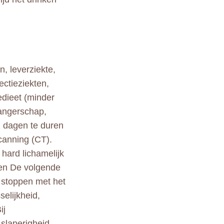
, leverziekte,
ectieziekten,
edieet (minder
wangerschap,
 dagen te duren
canning (CT).
 hard lichamelijk
ngen De volgende
e stoppen met het
elijkheid,
ij
slaperigheid,