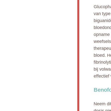
Glucopha
van type
biguanid
bloedond
opname v
weefsels
therapeu
bloed. H
fibrinol
bij volw
effectie
Benofo
Neem dit
dosis nie