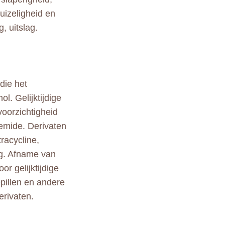
duizeligheid en
, uitslag.
die het
l. Gelijktijdige
voorzichtigheid
emide. Derivaten
racycline,
ag. Afname van
r gelijktijdige
pillen en andere
erivaten.