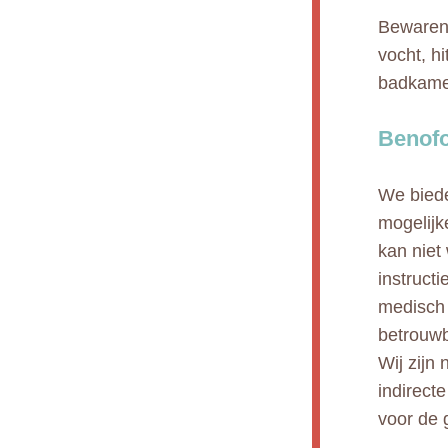
Bewaren 
vocht, h
badkamer
Benofo
We biede
mogelijk
kan niet
instruct
medisch 
betrouwb
Wij zijn 
indirect
voor de 