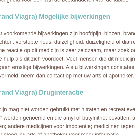
Brand Viagra) Mogelijke bijwerkingen
 voorkomende bijwerkingen zijn hoofdpijn, blozen, bra
hten, verstopte neus, duizeligheid, duizeligheid of diarr
che reactie op dit medicijn is zeer zeldzaam, maar zoek o
 hulp als dit zich voordoet. Veel mensen die dit medicij
een ernstige bijwerkingen. Als u bijwerkingen constatee
n vermeld, neem dan contact op met uw arts of apotheker.
Brand Viagra) Druginteractie
cijn mag niet worden gebruikt met nitraten en recreatiev
" worden genoemd en die amyl of butylnitriet bevatten; 
en; andere medicijnen voor impotentie; medicijnen tege
dpleeg uw arts of apotheker voor meer informatie.