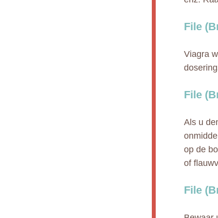
File (
Viagra w
doserin
File (
Als u de
onmiddel
op de bo
of flauwv
File (
Bewaar u