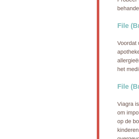
behandel
File (
Voordat 
apotheke
allergie
het medic
File (
Viagra i
om impot
op de bo
kinderen
overgevo