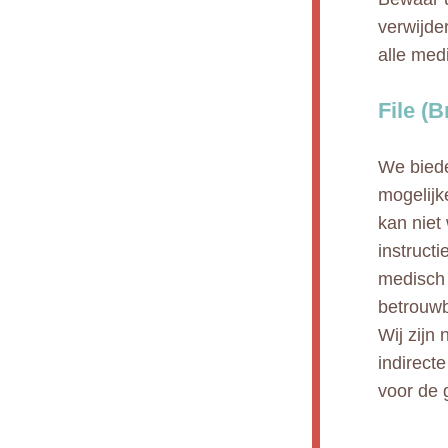
verwijde
alle med
File (
We biede
mogelijk
kan niet
instruct
medisch 
betrouwb
Wij zijn 
indirect
voor de 