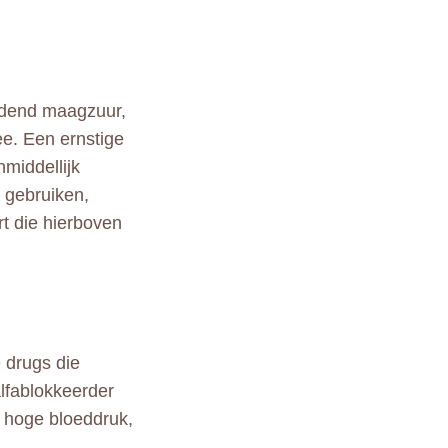
ndend maagzuur,
ee. Een ernstige
nmiddellijk
n gebruiken,
rt die hierboven
e drugs die
alfablokkeerder
n hoge bloeddruk,