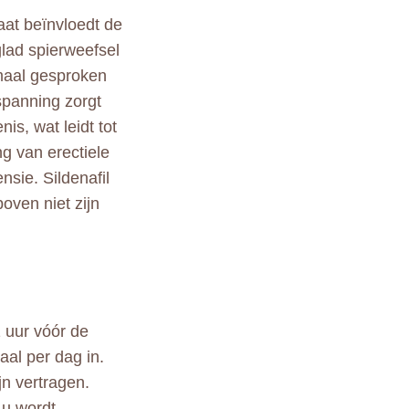
raat beïnvloedt de
glad spierweefsel
rmaal gesproken
spanning zorgt
s, wat leidt tot
ng van erectiele
nsie. Sildenafil
oven niet zijn
 uur vóór de
al per dag in.
jn vertragen.
 u wordt