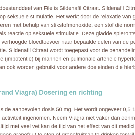
bestanddeel van File is Sildenafil Citraat. Sildenafil Cit
op seksuele stimulatie. Het werkt door de relaxatie van 
teren met behulp van stikstofmonoxide, een stof die no
 als reactie op seksuele stimulatie. Deze gladde spieront
 verhoogde bloedtoevoer naar bepaalde delen van de peni
tie. Sildenafil Citraat wordt toegepast voor de behandeli
ie (impotentie) bij mannen en pulmonale arteriële hyperte
kan ook worden gebruikt voor andere doeleinden die hierb
Brand Viagra) Dosering en richting
is de aanbevolen dosis 50 mg. Het wordt ongeveer 0,5-1
 activiteit ingenomen. Neem Viagra niet vaker dan eenma
ijd met veel vet kan de tijd van het effect van dit medici
een grapefruit te eten of grapefruitsap te drinken terwijl