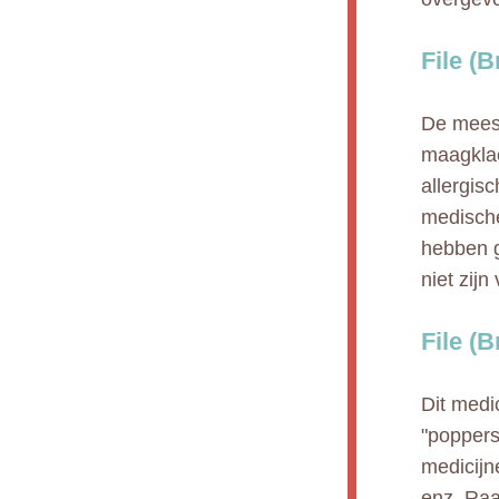
File (
De meest
maagklac
allergis
medische
hebben g
niet zij
File (
Dit medi
"poppers
medicijn
enz. Raa