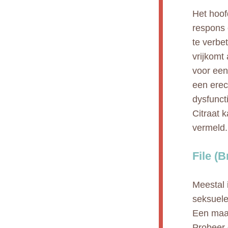
Het hoofd
respons 
te verbe
vrijkomt
voor een
een erec
dysfunct
Citraat 
vermeld.
File (
Meestal 
seksuele
Een maalt
Probeer g