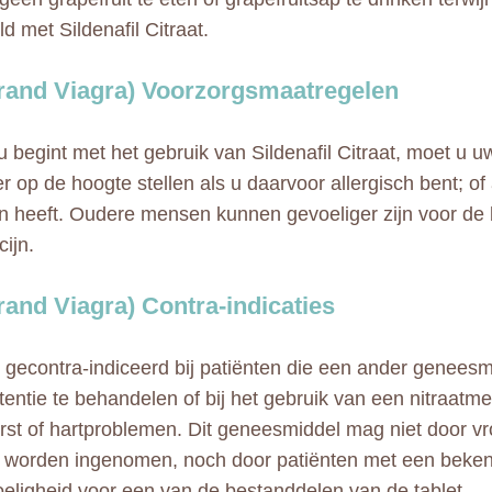
d met Sildenafil Citraat.
Brand Viagra) Voorzorgsmaatregelen
u begint met het gebruik van Sildenafil Citraat, moet u uw
r op de hoogte stellen als u daarvoor allergisch bent; of
ën heeft. Oudere mensen kunnen gevoeliger zijn voor de
ijn.
Brand Viagra) Contra-indicaties
s gecontra-indiceerd bij patiënten die een ander genees
entie te behandelen of bij het gebruik van een nitraatmed
rst of hartproblemen. Dit geneesmiddel mag niet door v
 worden ingenomen, noch door patiënten met een beke
eligheid voor een van de bestanddelen van de tablet.