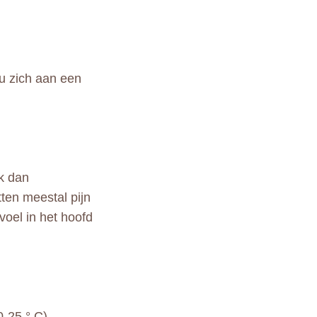
 u zich aan een
ek dan
ten meestal pijn
voel in het hoofd
0-25 ° C)