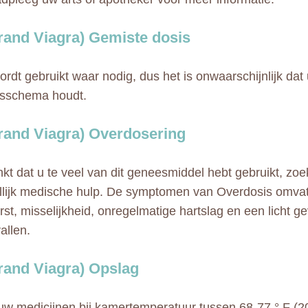
Brand Viagra) Gemiste dosis
ordt gebruikt waar nodig, dus het is onwaarschijnlijk dat
gsschema houdt.
Brand Viagra) Overdosering
nkt dat u te veel van dit geneesmiddel hebt gebruikt, zo
lijk medische hulp. De symptomen van Overdosis omvat
rst, misselijkheid, onregelmatige hartslag en een licht ge
allen.
Brand Viagra) Opslag
w medicijnen bij kamertemperatuur tussen 68-77 ° F (2