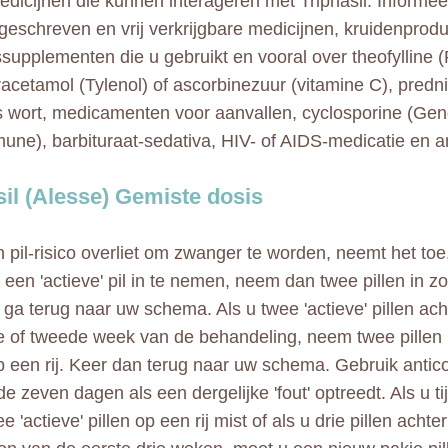
medicijnen die kunnen interageren met Triphasil. Informee
rgeschreven en vrij verkrijgbare medicijnen, kruidenprod
supplementen die u gebruikt en vooral over theofylline 
racetamol (Tylenol) of ascorbinezuur (vitamine C), predn
s wort, medicamenten voor aanvallen, cyclosporine (Geng
ne), barbituraat-sedativa, HIV- of AIDS-medicatie en an
sil (Alesse) Gemiste dosis
n pil-risico overliet om zwanger te worden, neemt het toe
 een 'actieve' pil in te nemen, neem dan twee pillen in z
 ga terug naar uw schema. Als u twee 'actieve' pillen acht
e of tweede week van de behandeling, neem twee pillen
 een rij. Keer dan terug naar uw schema. Gebruik antico
e zeven dagen als een dergelijke 'fout' optreedt. Als u t
 'actieve' pillen op een rij mist of als u drie pillen achte