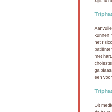
zijn, is 
Tripha
Aanvull
kunnen n
het risic
patiënte
met hart
choleste
galblaas
een voor
Tripha
Dit medi