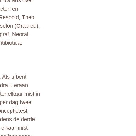
r uw arts over
ucten en
(Respbid, Theo-
isolon (Orapred),
raf, Neoral,
tibiotica.
. Als u bent
odra u eraan
er elkaar mist in
 per dag twee
nceptietest
ijdens de derde
r elkaar mist