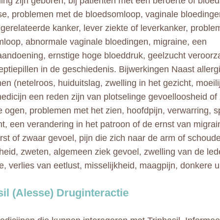
ing zijn geboren, bij patiënten met een beroerte of bloed
, problemen met de bloedsomloop, vaginale bloedinge
erelateerde kanker, lever ziekte of leverkanker, probl
loop, abnormale vaginale bloedingen, migraine, een
aandoening, ernstige hoge bloeddruk, geelzucht veroorz
eptiepillen in de geschiedenis. Bijwerkingen Naast allerg
n (netelroos, huiduitslag, zwelling in het gezicht, moeil
medicijn een reden zijn van plotselinge gevoelloosheid of 
e ogen, problemen met het zien, hoofdpijn, verwarring, s
t, een verandering in het patroon of de ernst van migrain
rst of zwaar gevoel, pijn die zich naar de arm of schoude
kheid, zweten, algemeen ziek gevoel, zwelling van de le
, verlies van eetlust, misselijkheid, maagpijn, donkere u
sil (Alesse) Druginteractie