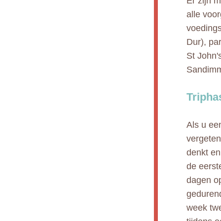
Er zijn 
alle voo
voedings
Dur), pa
St John'
Sandimmu
Tripha
Als u ee
vergeten
denkt en
de eerst
dagen op
gedurend
week twee