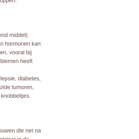
toppen.
end middel)
van hormonen kan
en, vooral bij
roblemen heeft
lepsie, diabetes,
oïde tumoren,
 knobbeltjes.
rouwen die net na