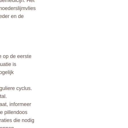
tiemedicijn. Het
moederslijmvlies
eder en de
e op de eerste
atie is
ogelijk
guliere cyclus.
tal.
aat, informeer
je pillendoos
raties die nodig