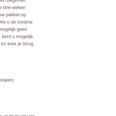
llen beginnen
te drie weken
euw pakket op
 Als u de inname
mogelijk geen
 bent u mogelijk
 en keer je terug
braken,