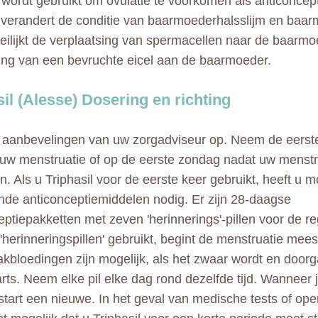
l wordt gebruikt om ovulatie te voorkomen als anticoncep
 verandert de conditie van baarmoederhalsslijm en baar
ilijkt de verplaatsing van spermacellen naar de baarmo
ing van een bevruchte eicel aan de baarmoeder.
sil (Alesse) Dosering en richting
e aanbevelingen van uw zorgadviseur op. Neem de eerst
uw menstruatie of op de eerste zondag nadat uw menstru
. Als u Triphasil voor de eerste keer gebruikt, heeft u m
nde anticonceptiemiddelen nodig. Er zijn 28-daagse
eptiepakketten met zeven 'herinnerings'-pillen voor de re
 'herinneringspillen' gebruikt, begint de menstruatie mees
kbloedingen zijn mogelijk, als het zwaar wordt en doorg
rts. Neem elke pil elke dag rond dezelfde tijd. Wanneer 
, start een nieuwe. In het geval van medische tests of ope