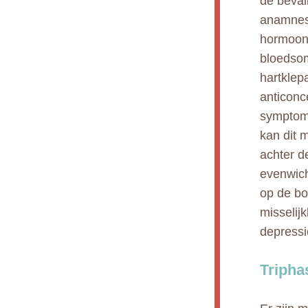
de bevall
anamnese
hormoong
bloedsom
hartklep
anticonc
symptome
kan dit 
achter d
evenwich
op de bo
misselij
depressie
Tripha