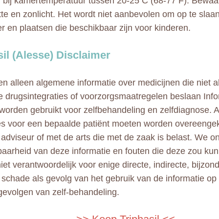
bij kamertemperatuur tussen 20-25 C (68-77 F). Bewaar
itte en zonlicht. Het wordt niet aanbevolen om op te slaa
 en plaatsen die beschikbaar zijn voor kinderen.
sil (Alesse) Disclaimer
n alleen algemene informatie over medicijnen die niet al
e drugsintegraties of voorzorgsmaatregelen beslaan Info
 worden gebruikt voor zelfbehandeling en zelfdiagnose. A
ies voor een bepaalde patiënt moeten worden overeeng
adviseur of met de arts die met de zaak is belast. We 
aarheid van deze informatie en fouten die deze zou kun
niet verantwoordelijk voor enige directe, indirecte, bijzo
e schade als gevolg van het gebruik van de informatie op
gevolgen van zelf-behandeling.