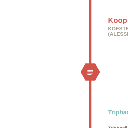
Koop 
KOESTE
(ALESS
Tripha