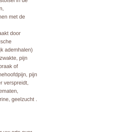
stolsel in de
n,
emen met de
aakt door
ische
ijk ademhalen)
zwakte, pijn
praak of
ehoofdpijn, pijn
r verspreidt,
dematen,
rine, geelzucht .