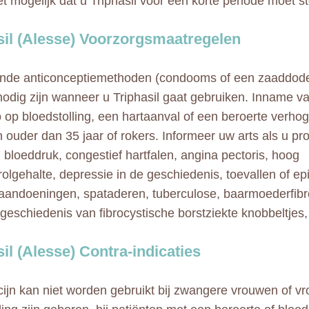
het mogelijk dat u Triphasil voor een korte periode moet s
sil (Alesse) Voorzorgsmaatregelen
ende anticonceptiemethoden (condooms of een zaaddod
odig zijn wanneer u Triphasil gaat gebruiken. Inname 
o op bloedstolling, een hartaanval of een beroerte verhog
n ouder dan 35 jaar of rokers. Informeer uw arts als u p
, bloeddruk, congestief hartfalen, angina pectoris, hoog
rolgehalte, depressie in de geschiedenis, toevallen of epi
aandoeningen, spataderen, tuberculose, baarmoederfibr
geschiedenis van fibrocystische borstziekte knobbeltjes,
sil (Alesse) Contra-indicaties
cijn kan niet worden gebruikt bij zwangere vrouwen of v