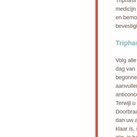
Triphasi
medicijn
en bemoe
bevestig
Tripha
Volg all
dag van 
begonnen
aanvulle
anticonc
Terwijl u
Doorbraa
dan uw a
klaar is