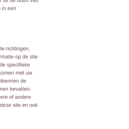
 uit de buurt van
n in een
le richtingen,
rmatie op de site
lle specifieke
ekomen met uw
ontkennen de
nen bevatten.
ndere of andere
 deze site en ook