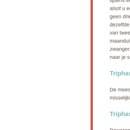
tijdens 
alsof u 
geen dri
dezelfde
van twee
maanduit
zwanger.
naar je 
Tripha
De meest
misselij
Tripha