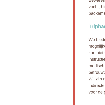
Bewaren 
vocht, h
badkamer
Tripha
We biede
mogelijk
kan niet
instruct
medisch 
betrouwb
Wij zijn 
indirect
voor de 