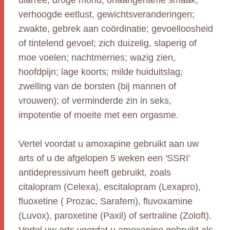
diarree; droge mond, onaangename smaak;
verhoogde eetlust, gewichtsveranderingen;
zwakte, gebrek aan coördinatie; gevoelloosheid
of tintelend gevoel; zich duizelig, slaperig of
moe voelen; nachtmerries; wazig zien,
hoofdpijn; lage koorts; milde huiduitslag;
zwelling van de borsten (bij mannen of
vrouwen); of verminderde zin in seks,
impotentie of moeite met een orgasme.
Vertel voordat u amoxapine gebruikt aan uw
arts of u de afgelopen 5 weken een 'SSRI'
antidepressivum heeft gebruikt, zoals
citalopram (Celexa), escitalopram (Lexapro),
fluoxetine ( Prozac, Sarafem), fluvoxamine
(Luvox), paroxetine (Paxil) of sertraline (Zoloft).